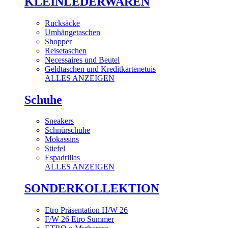
KLEINLEDERWAREN
Rucksäcke
Umhängetaschen
Shopper
Reisetaschen
Necessaires und Beutel
Geldtaschen und Kreditkartenetuis
ALLES ANZEIGEN
Schuhe
Sneakers
Schnürschuhe
Mokassins
Stiefel
Espadrillas
ALLES ANZEIGEN
SONDERKOLLEKTION
Etro Präsentation H/W 26
F/W 26 Etro Summer