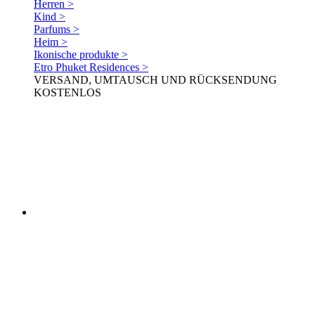
Herren >
Kind >
Parfums >
Heim >
Ikonische produkte >
Etro Phuket Residences >
VERSAND, UMTAUSCH UND RÜCKSENDUNG
KOSTENLOS