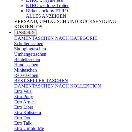
ETRO x Mytheresa
ETRO x Globe-Trotter
Birkenstock by ETRO
ALLES ANZEIGEN
VERSAND, UMTAUSCH UND RÜCKSENDUNG
KOSTENLOS
TASCHEN
DAMENTASCHEN NACH KATEGORIE
Schultertaschen
Shoppingtaschen
Umhängetaschen
Beuteltaschen
Handtaschen
Minitaschen
Reisetaschen
BEST SELLER TASCHEN
DAMENTASCHEN NACH KOLLEKTION
Etro Vela
Etro Pony
Etro Arnica
Etro Libra
Etro Kalispera
Etro Doc
Etro Talk
Etro Unfold Me