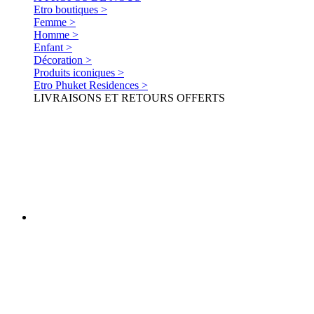
Etro boutiques >
Femme >
Homme >
Enfant >
Décoration >
Produits iconiques >
Etro Phuket Residences >
LIVRAISONS ET RETOURS OFFERTS