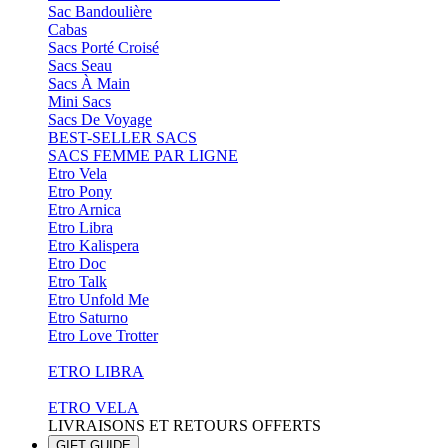
Sac Bandoulière
Cabas
Sacs Porté Croisé
Sacs Seau
Sacs À Main
Mini Sacs
Sacs De Voyage
BEST-SELLER SACS
SACS FEMME PAR LIGNE
Etro Vela
Etro Pony
Etro Arnica
Etro Libra
Etro Kalispera
Etro Doc
Etro Talk
Etro Unfold Me
Etro Saturno
Etro Love Trotter
ETRO LIBRA
ETRO VELA
LIVRAISONS ET RETOURS OFFERTS
GIFT GUIDE