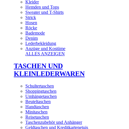
Kleider
Hemden und Tops
Sweater und T-Shirts
Strick
Hosen
Röcke
Bademode
Denim
Lederbekleidung
Anzüge und Kostüme
ALLES ANZEIGEN
TASCHEN UND
KLEINLEDERWAREN
Schultertaschen
Shoppingtaschen
Umhängetaschen
Beuteltaschen
Handtaschen
Minitaschen
Reisetaschen
Taschenzubehör und Anhänger
Geldtaschen und Kreditkartenetuis