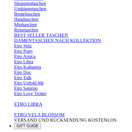
Shoppingtaschen
Umhängetaschen
Beuteltaschen
Handtaschen
Minitaschen
Reisetaschen
BEST SELLER TASCHEN
DAMENTASCHEN NACH KOLLEKTION
Etro Vela
Etro Pony
Etro Arnica
Etro Libra
Etro Kalispera
Etro Doc
Etro Talk
Etro Unfold Me
Etro Saturno
Etro Love Trotter
ETRO LIBRA
ETRO VELA BLOSSOM
VERSAND UND RÜCKSENDUNG KOSTENLOS
GIFT GUIDE