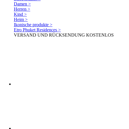
Damen >
Herren >
Kind >
Heim >
Ikonische produkte >
Etro Phuket Residences >
VERSAND UND RÜCKSENDUNG KOSTENLOS