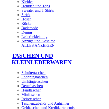
Kleider
Hemden und Tops
Sweater und T-Shirts
Strick
Hosen
Röcke
Bademode
Denim
Lederbekleidung
Anzüge und Kostüme
ALLES ANZEIGEN
TASCHEN UND
KLEINLEDERWAREN
Schultertaschen
Shoppingtaschen
Umhängetaschen
Beuteltaschen
Handtaschen
Minitaschen
Reisetaschen
Taschenzubehör und Anhänger
Geldtaschen und Kreditkartenetuis