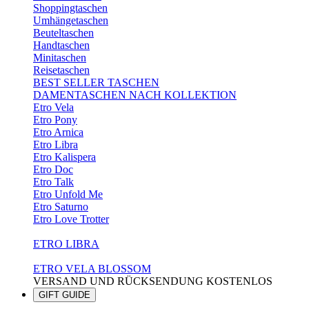
Shoppingtaschen
Umhängetaschen
Beuteltaschen
Handtaschen
Minitaschen
Reisetaschen
BEST SELLER TASCHEN
DAMENTASCHEN NACH KOLLEKTION
Etro Vela
Etro Pony
Etro Arnica
Etro Libra
Etro Kalispera
Etro Doc
Etro Talk
Etro Unfold Me
Etro Saturno
Etro Love Trotter
ETRO LIBRA
ETRO VELA BLOSSOM
VERSAND UND RÜCKSENDUNG KOSTENLOS
GIFT GUIDE