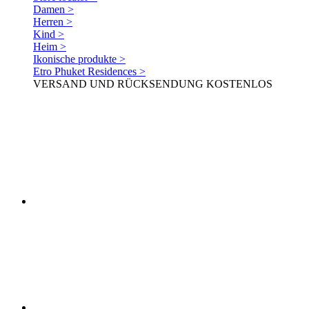
Damen >
Herren >
Kind >
Heim >
Ikonische produkte >
Etro Phuket Residences >
VERSAND UND RÜCKSENDUNG KOSTENLOS