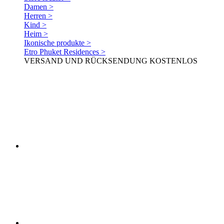
Damen >
Herren >
Kind >
Heim >
Ikonische produkte >
Etro Phuket Residences >
VERSAND UND RÜCKSENDUNG KOSTENLOS