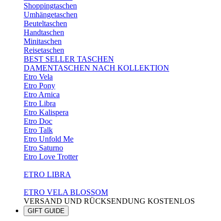
Shoppingtaschen
Umhängetaschen
Beuteltaschen
Handtaschen
Minitaschen
Reisetaschen
BEST SELLER TASCHEN
DAMENTASCHEN NACH KOLLEKTION
Etro Vela
Etro Pony
Etro Arnica
Etro Libra
Etro Kalispera
Etro Doc
Etro Talk
Etro Unfold Me
Etro Saturno
Etro Love Trotter
ETRO LIBRA
ETRO VELA BLOSSOM
VERSAND UND RÜCKSENDUNG KOSTENLOS
GIFT GUIDE