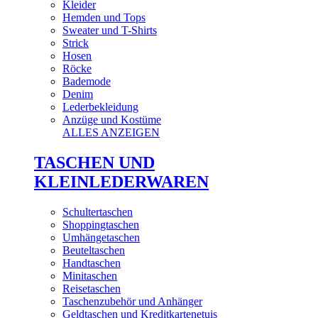
Kleider
Hemden und Tops
Sweater und T-Shirts
Strick
Hosen
Röcke
Bademode
Denim
Lederbekleidung
Anzüge und Kostüme
ALLES ANZEIGEN
TASCHEN UND
KLEINLEDERWAREN
Schultertaschen
Shoppingtaschen
Umhängetaschen
Beuteltaschen
Handtaschen
Minitaschen
Reisetaschen
Taschenzubehör und Anhänger
Geldtaschen und Kreditkartenetuis