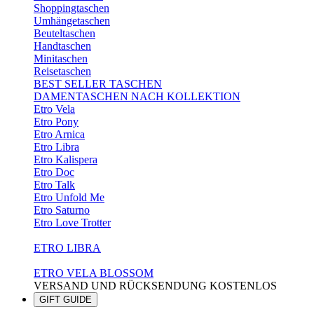
Shoppingtaschen
Umhängetaschen
Beuteltaschen
Handtaschen
Minitaschen
Reisetaschen
BEST SELLER TASCHEN
DAMENTASCHEN NACH KOLLEKTION
Etro Vela
Etro Pony
Etro Arnica
Etro Libra
Etro Kalispera
Etro Doc
Etro Talk
Etro Unfold Me
Etro Saturno
Etro Love Trotter
ETRO LIBRA
ETRO VELA BLOSSOM
VERSAND UND RÜCKSENDUNG KOSTENLOS
GIFT GUIDE