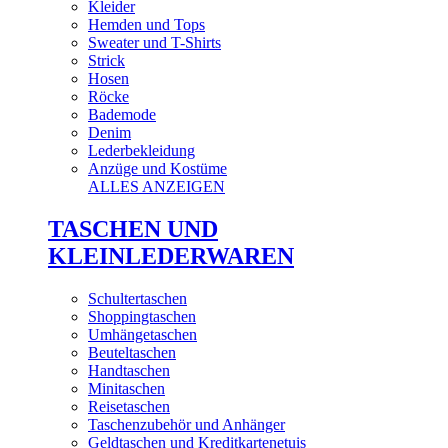
Kleider
Hemden und Tops
Sweater und T-Shirts
Strick
Hosen
Röcke
Bademode
Denim
Lederbekleidung
Anzüge und Kostüme
ALLES ANZEIGEN
TASCHEN UND
KLEINLEDERWAREN
Schultertaschen
Shoppingtaschen
Umhängetaschen
Beuteltaschen
Handtaschen
Minitaschen
Reisetaschen
Taschenzubehör und Anhänger
Geldtaschen und Kreditkartenetuis