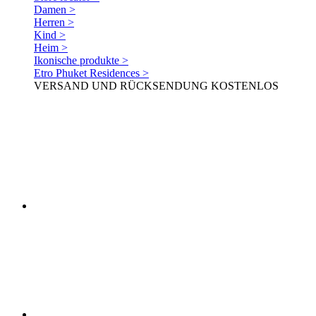
Damen >
Herren >
Kind >
Heim >
Ikonische produkte >
Etro Phuket Residences >
VERSAND UND RÜCKSENDUNG KOSTENLOS