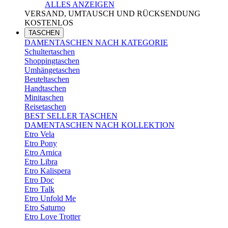
ALLES ANZEIGEN
VERSAND, UMTAUSCH UND RÜCKSENDUNG
KOSTENLOS
TASCHEN
DAMENTASCHEN NACH KATEGORIE
Schultertaschen
Shoppingtaschen
Umhängetaschen
Beuteltaschen
Handtaschen
Minitaschen
Reisetaschen
BEST SELLER TASCHEN
DAMENTASCHEN NACH KOLLEKTION
Etro Vela
Etro Pony
Etro Arnica
Etro Libra
Etro Kalispera
Etro Doc
Etro Talk
Etro Unfold Me
Etro Saturno
Etro Love Trotter