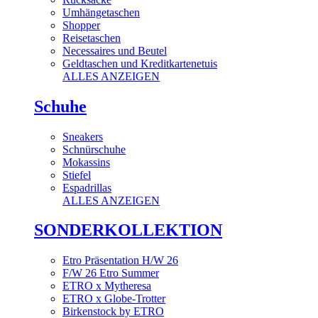
Umhängetaschen
Shopper
Reisetaschen
Necessaires und Beutel
Geldtaschen und Kreditkartenetuis
ALLES ANZEIGEN
Schuhe
Sneakers
Schnürschuhe
Mokassins
Stiefel
Espadrillas
ALLES ANZEIGEN
SONDERKOLLEKTION
Etro Präsentation H/W 26
F/W 26 Etro Summer
ETRO x Mytheresa
ETRO x Globe-Trotter
Birkenstock by ETRO