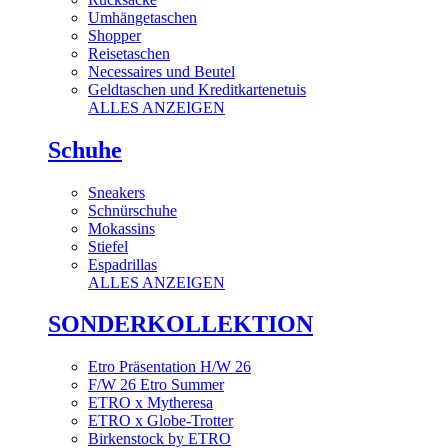
Umhängetaschen
Shopper
Reisetaschen
Necessaires und Beutel
Geldtaschen und Kreditkartenetuis
ALLES ANZEIGEN
Schuhe
Sneakers
Schnürschuhe
Mokassins
Stiefel
Espadrillas
ALLES ANZEIGEN
SONDERKOLLEKTION
Etro Präsentation H/W 26
F/W 26 Etro Summer
ETRO x Mytheresa
ETRO x Globe-Trotter
Birkenstock by ETRO