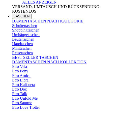
ALLES ANZEIGEN
VERSAND, UMTAUSCH UND RÜCKSENDUNG
KOSTENLOS
TASCHEN
DAMENTASCHEN NACH KATEGORIE
Schultertaschen
Shoppingtaschen
Umhängetaschen
Beuteltaschen
Handtaschen
Minitaschen
Reisetaschen
BEST SELLER TASCHEN
DAMENTASCHEN NACH KOLLEKTION
Etro Vela
Etro Pony
Etro Arnica
Etro Libra
Etro Kalispera
Etro Doc
Etro Talk
Etro Unfold Me
Etro Saturno
Etro Love Trotter