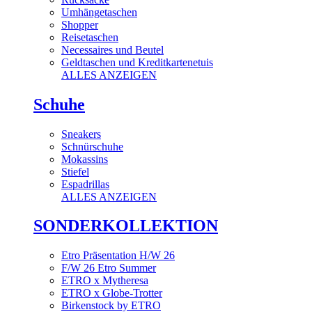
Umhängetaschen
Shopper
Reisetaschen
Necessaires und Beutel
Geldtaschen und Kreditkartenetuis
ALLES ANZEIGEN
Schuhe
Sneakers
Schnürschuhe
Mokassins
Stiefel
Espadrillas
ALLES ANZEIGEN
SONDERKOLLEKTION
Etro Präsentation H/W 26
F/W 26 Etro Summer
ETRO x Mytheresa
ETRO x Globe-Trotter
Birkenstock by ETRO