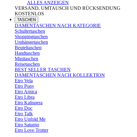
ALLES ANZEIGEN
VERSAND, UMTAUSCH UND RÜCKSENDUNG
KOSTENLOS
TASCHEN
DAMENTASCHEN NACH KATEGORIE
Schultertaschen
Shoppingtaschen
Umhängetaschen
Beuteltaschen
Handtaschen
Minitaschen
Reisetaschen
BEST SELLER TASCHEN
DAMENTASCHEN NACH KOLLEKTION
Etro Vela
Etro Pony
Etro Arnica
Etro Libra
Etro Kalispera
Etro Doc
Etro Talk
Etro Unfold Me
Etro Saturno
Etro Love Trotter