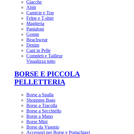
Giacche
Abiti
Camicie e Top
Felpe e T-shirt
Maglieria
Pantaloni
Gonne
Beachwear
Denim
Capi in Pelle
Completi e Tailleur
Visualizza tutto
BORSE E PICCOLA
PELLETTERIA
Borse a Spalla
Shopping Bags
Borse a Tracolla
Borse a Secchiello
Borse a Mano
Borse Mini
Borse da Viaggio
Accessori per Borse e Portachiavi