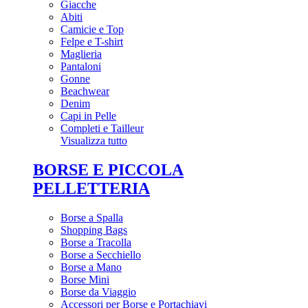
Giacche
Abiti
Camicie e Top
Felpe e T-shirt
Maglieria
Pantaloni
Gonne
Beachwear
Denim
Capi in Pelle
Completi e Tailleur
Visualizza tutto
BORSE E PICCOLA
PELLETTERIA
Borse a Spalla
Shopping Bags
Borse a Tracolla
Borse a Secchiello
Borse a Mano
Borse Mini
Borse da Viaggio
Accessori per Borse e Portachiavi