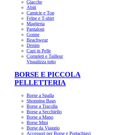
Giacche
Abiti
Camicie e Top
Felpe e T-shirt
Maglieria
Pantaloni
Gonne
Beachwear
Denim
Capi in Pelle
Completi e Tailleur
Visualizza tutto
BORSE E PICCOLA
PELLETTERIA
Borse a Spalla
Shopping Bags
Borse a Tracolla
Borse a Secchiello
Borse a Mano
Borse Mini
Borse da Viaggio
Accessori per Borse e Portachiavi