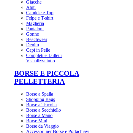
Giacche
Abiti
Camicie e Top
Felpe e T-shirt
Maglieria
Pantaloni
Gonne
Beachwear
Denim
Capi in Pelle
Completi e Tailleur
Visualizza tutto
BORSE E PICCOLA
PELLETTERIA
Borse a Spalla
Shopping Bags
Borse a Tracolla
Borse a Secchiello
Borse a Mano
Borse Mini
Borse da Viaggio
Accessori per Borse e Portachiavi