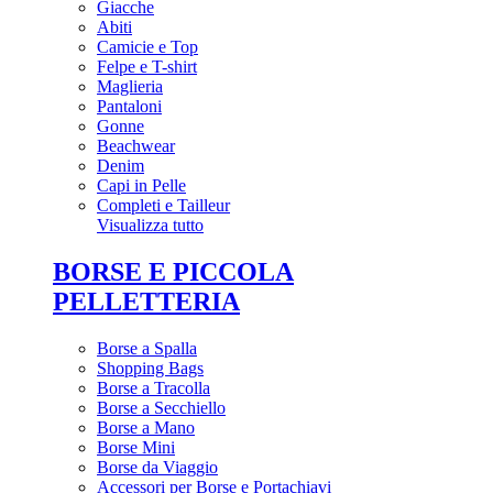
Giacche
Abiti
Camicie e Top
Felpe e T-shirt
Maglieria
Pantaloni
Gonne
Beachwear
Denim
Capi in Pelle
Completi e Tailleur
Visualizza tutto
BORSE E PICCOLA
PELLETTERIA
Borse a Spalla
Shopping Bags
Borse a Tracolla
Borse a Secchiello
Borse a Mano
Borse Mini
Borse da Viaggio
Accessori per Borse e Portachiavi