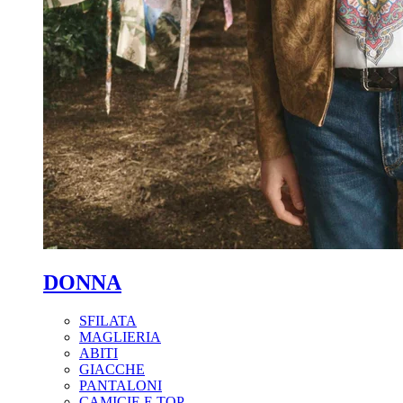
DONNA
SFILATA
MAGLIERIA
ABITI
GIACCHE
PANTALONI
CAMICIE E TOP