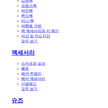
쇼퍼백
크로스백
버킷백
핸드백
미니 백
여행용 가방
백 액세서리와 키 체인
지갑 및 카드지갑
모두 보기
액세서리
스카프와 실크
벨트
패션 주얼리
헤어 액세서리
선글래스
모두 보기
슈즈