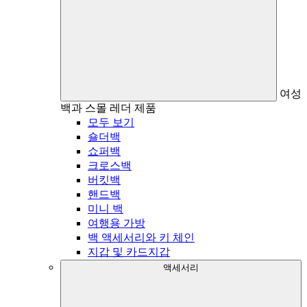
여성
백과 스몰 레더 제품
모두 보기
숄더백
쇼퍼백
크로스백
버킷백
핸드백
미니 백
여행용 가방
백 액세서리와 키 체인
지갑 및 카드지갑
액세서리