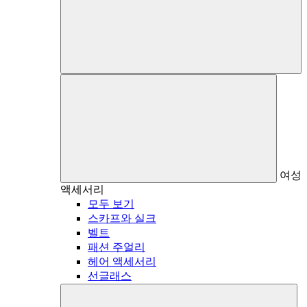
여성
액세서리
모두 보기
스카프와 실크
벨트
패션 주얼리
헤어 액세서리
선글래스