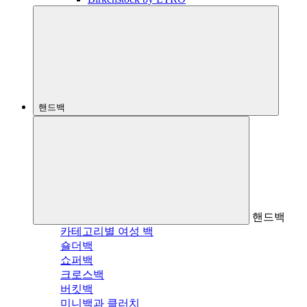
핸드백
핸드백
카테고리별 여성 백
숄더백
쇼퍼백
크로스백
버킷백
미니백과 클러치