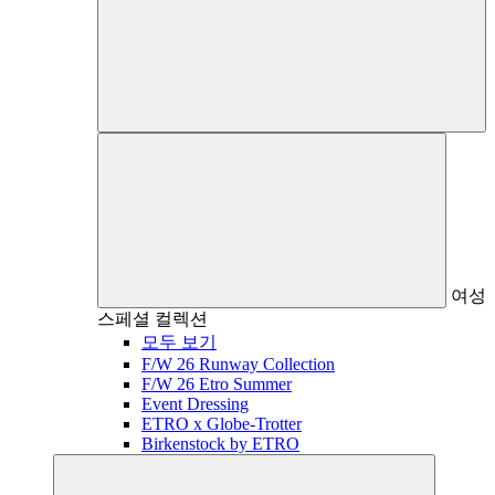
여성
스페셜 컬렉션
모두 보기
F/W 26 Runway Collection
F/W 26 Etro Summer
Event Dressing
ETRO x Globe-Trotter
Birkenstock by ETRO