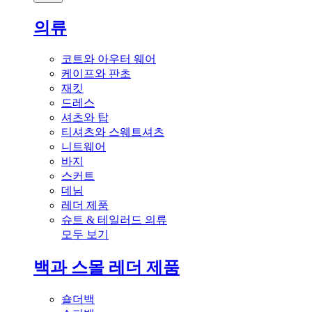
의류
코트와 아우터 웨어
케이프와 판초
재킷
드레스
셔츠와 탑
티셔츠와 스웨트셔츠
니트웨어
바지
스커트
데님
레더 제품
슈트 & 테일러드 의류
모두 보기
백과 스몰 레더 제품
숄더백