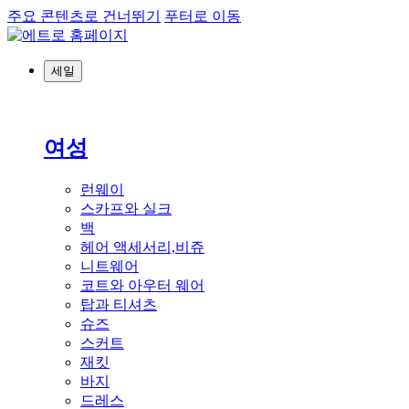
주요 콘텐츠로 건너뛰기
푸터로 이동
세일
여성
런웨이
스카프와 실크
백
헤어 액세서리,비쥬
니트웨어
코트와 아우터 웨어
탑과 티셔츠
슈즈
스커트
재킷
바지
드레스