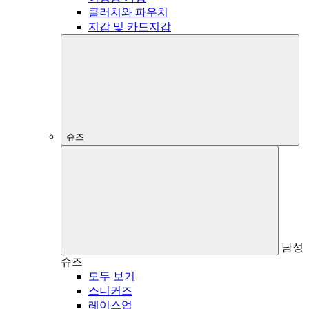
클러치와 파우치
지갑 및 카드지갑
슈즈
남성
슈즈
모두 보기
스니커즈
레이스업