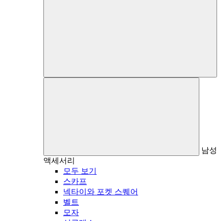
남성
액세서리
모두 보기
스카프
넥타이와 포켓 스퀘어
벨트
모자