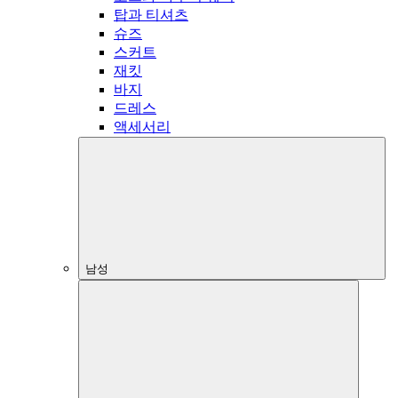
탑과 티셔츠
슈즈
스커트
재킷
바지
드레스
액세서리
남성