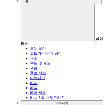
의류
남성
의류
모두 보기
코트와 아우터 웨어
재킷
수트 및 세트
셔츠
폴로 셔츠
니트웨어
바지
데님
레더 제품
티셔츠와 스웨트셔츠
액세서리