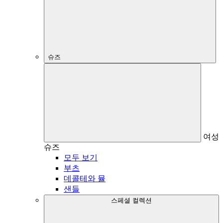
슈즈
여성
슈즈
모두 보기
부츠
데콜테와 뮬
샌들
스페셜 컬렉션