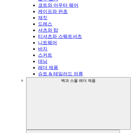
코트와 아우터 웨어
케이프와 판초
재킷
드레스
셔츠와 탑
티셔츠와 스웨트셔츠
니트웨어
바지
스커트
데님
레더 제품
슈트 & 테일러드 의류
백과 스몰 레더 제품