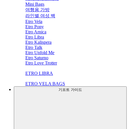
Mini Bags
여행용 가방
라인별 여성 백
Etro Vela
Etro Pony
Etro Arnica
Etro Libra
Etro Kalispera
Etro Talk
Etro Unfold Me
Etro Saturno
Etro Love Trotter
ETRO LIBRA
ETRO VELA BAGS
기프트 가이드