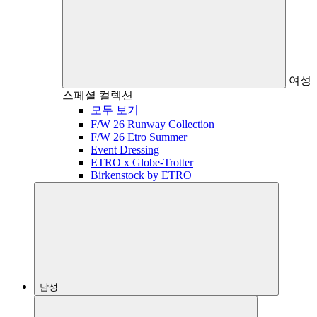
여성
스페셜 컬렉션
모두 보기
F/W 26 Runway Collection
F/W 26 Etro Summer
Event Dressing
ETRO x Globe-Trotter
Birkenstock by ETRO
남성