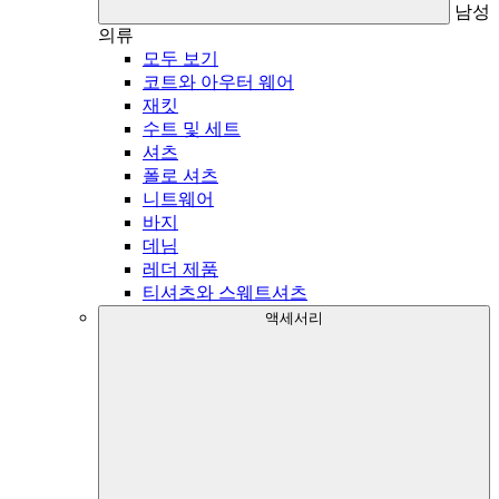
남성
의류
모두 보기
코트와 아우터 웨어
재킷
수트 및 세트
셔츠
폴로 셔츠
니트웨어
바지
데님
레더 제품
티셔츠와 스웨트셔츠
액세서리