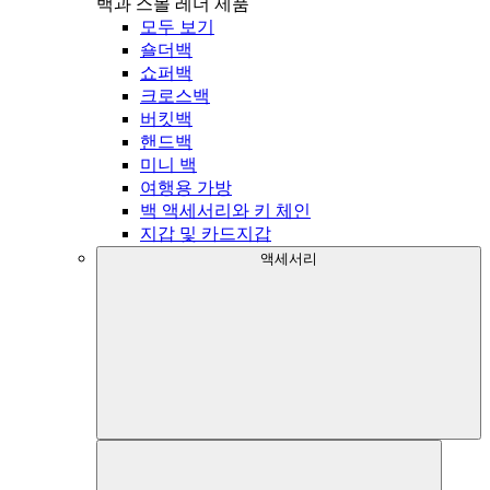
백과 스몰 레더 제품
모두 보기
숄더백
쇼퍼백
크로스백
버킷백
핸드백
미니 백
여행용 가방
백 액세서리와 키 체인
지갑 및 카드지갑
액세서리