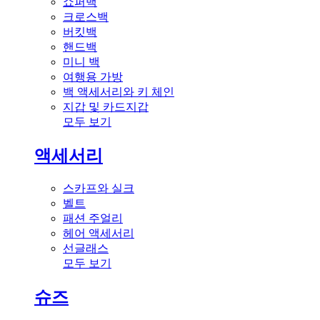
쇼퍼백
크로스백
버킷백
핸드백
미니 백
여행용 가방
백 액세서리와 키 체인
지갑 및 카드지갑
모두 보기
액세서리
스카프와 실크
벨트
패션 주얼리
헤어 액세서리
선글래스
모두 보기
슈즈