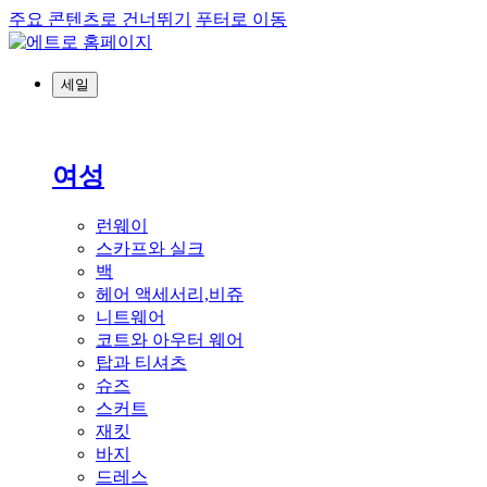
주요 콘텐츠로 건너뛰기
푸터로 이동
세일
여성
런웨이
스카프와 실크
백
헤어 액세서리,비쥬
니트웨어
코트와 아우터 웨어
탑과 티셔츠
슈즈
스커트
재킷
바지
드레스