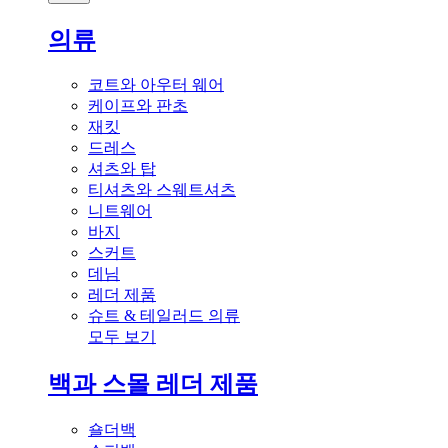
의류
코트와 아우터 웨어
케이프와 판초
재킷
드레스
셔츠와 탑
티셔츠와 스웨트셔츠
니트웨어
바지
스커트
데님
레더 제품
슈트 & 테일러드 의류
모두 보기
백과 스몰 레더 제품
숄더백