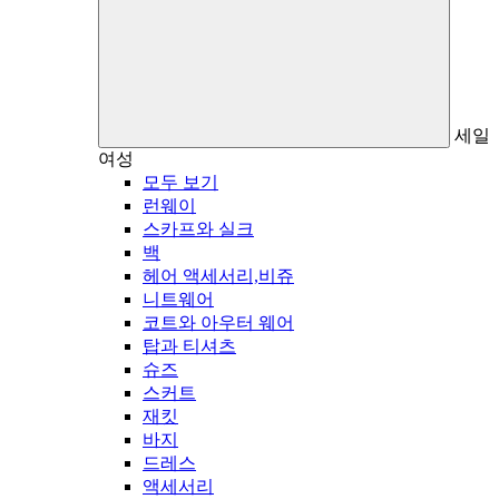
세일
여성
모두 보기
런웨이
스카프와 실크
백
헤어 액세서리,비쥬
니트웨어
코트와 아우터 웨어
탑과 티셔츠
슈즈
스커트
재킷
바지
드레스
액세서리