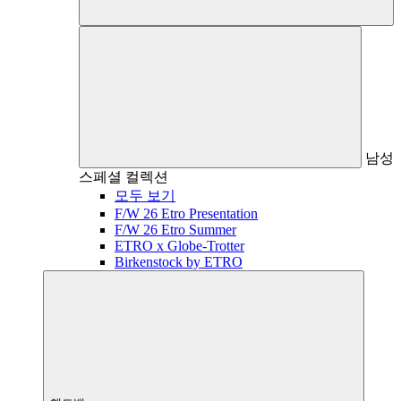
남성
스페셜 컬렉션
모두 보기
F/W 26 Etro Presentation
F/W 26 Etro Summer
ETRO x Globe-Trotter
Birkenstock by ETRO