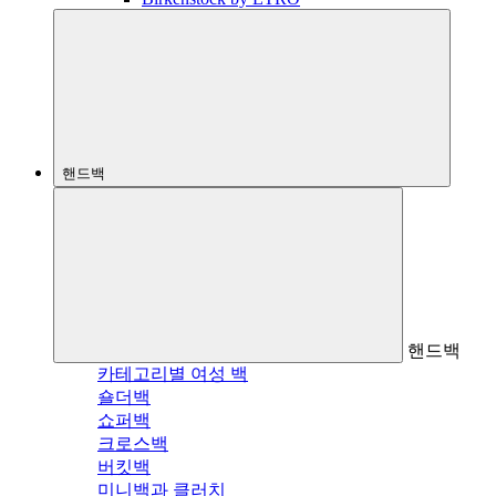
핸드백
핸드백
카테고리별 여성 백
숄더백
쇼퍼백
크로스백
버킷백
미니백과 클러치