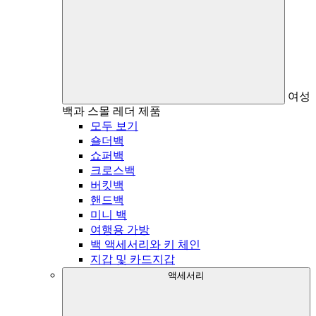
여성
백과 스몰 레더 제품
모두 보기
숄더백
쇼퍼백
크로스백
버킷백
핸드백
미니 백
여행용 가방
백 액세서리와 키 체인
지갑 및 카드지갑
액세서리