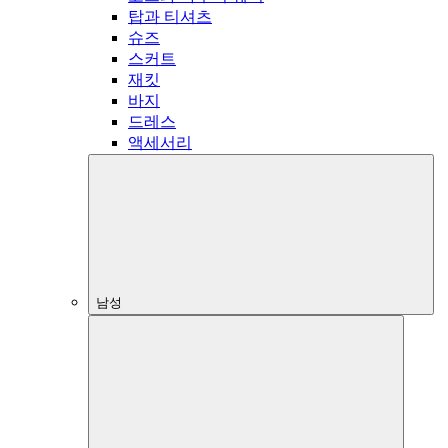
탑과 티셔츠
슈즈
스커트
재킷
바지
드레스
액세서리
남성