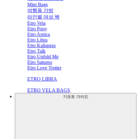
Mini Bags
여행용 가방
라인별 여성 백
Etro Vela
Etro Pony
Etro Arnica
Etro Libra
Etro Kalispera
Etro Talk
Etro Unfold Me
Etro Saturno
Etro Love Trotter
ETRO LIBRA
ETRO VELA BAGS
기프트 가이드