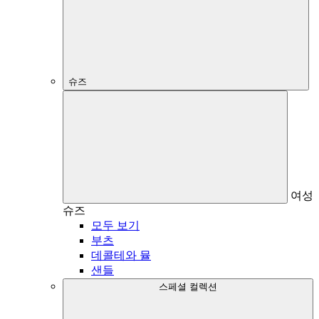
슈즈
여성
슈즈
모두 보기
부츠
데콜테와 뮬
샌들
스페셜 컬렉션