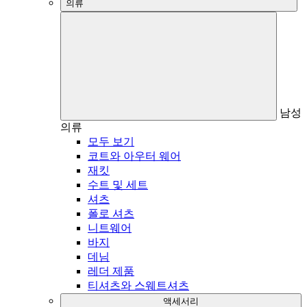
의류
남성
의류
모두 보기
코트와 아우터 웨어
재킷
수트 및 세트
셔츠
폴로 셔츠
니트웨어
바지
데님
레더 제품
티셔츠와 스웨트셔츠
액세서리