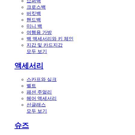
쇼퍼백
크로스백
버킷백
핸드백
미니 백
여행용 가방
백 액세서리와 키 체인
지갑 및 카드지갑
모두 보기
액세서리
스카프와 실크
벨트
패션 주얼리
헤어 액세서리
선글래스
모두 보기
슈즈