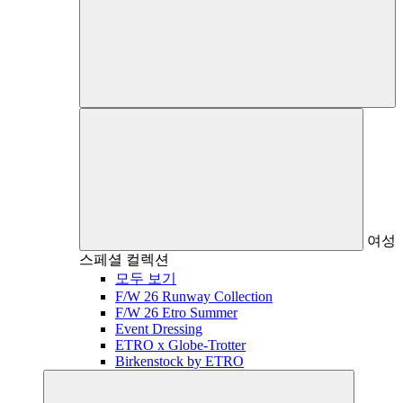
여성
스페셜 컬렉션
모두 보기
F/W 26 Runway Collection
F/W 26 Etro Summer
Event Dressing
ETRO x Globe-Trotter
Birkenstock by ETRO