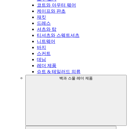
코트와 아우터 웨어
케이프와 판초
재킷
드레스
셔츠와 탑
티셔츠와 스웨트셔츠
니트웨어
바지
스커트
데님
레더 제품
슈트 & 테일러드 의류
백과 스몰 레더 제품