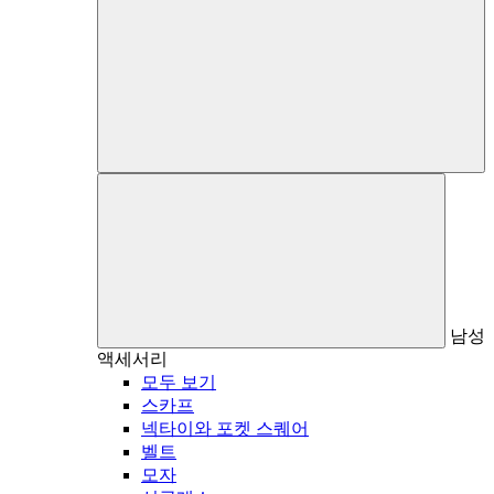
남성
액세서리
모두 보기
스카프
넥타이와 포켓 스퀘어
벨트
모자