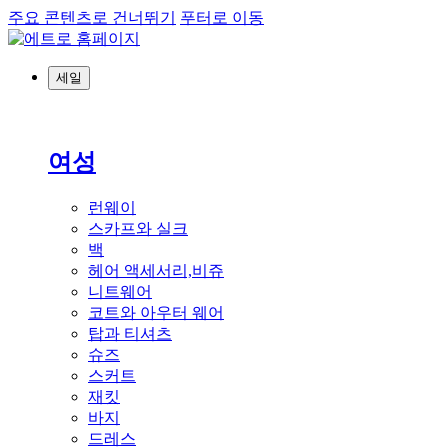
주요 콘텐츠로 건너뛰기
푸터로 이동
세일
여성
런웨이
스카프와 실크
백
헤어 액세서리,비쥬
니트웨어
코트와 아우터 웨어
탑과 티셔츠
슈즈
스커트
재킷
바지
드레스