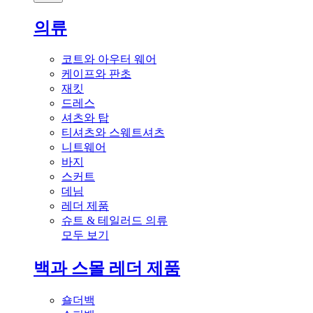
의류
코트와 아우터 웨어
케이프와 판초
재킷
드레스
셔츠와 탑
티셔츠와 스웨트셔츠
니트웨어
바지
스커트
데님
레더 제품
슈트 & 테일러드 의류
모두 보기
백과 스몰 레더 제품
숄더백