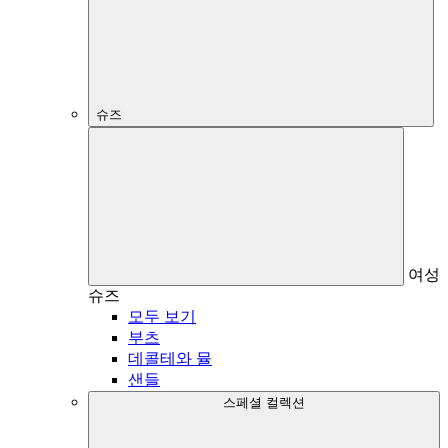
슈즈
여성
슈즈
모두 보기
부츠
데콜테와 뮬
샌들
스페셜 컬렉션