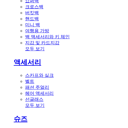
쇼퍼백
크로스백
버킷백
핸드백
미니 백
여행용 가방
백 액세서리와 키 체인
지갑 및 카드지갑
모두 보기
액세서리
스카프와 실크
벨트
패션 주얼리
헤어 액세서리
선글래스
모두 보기
슈즈