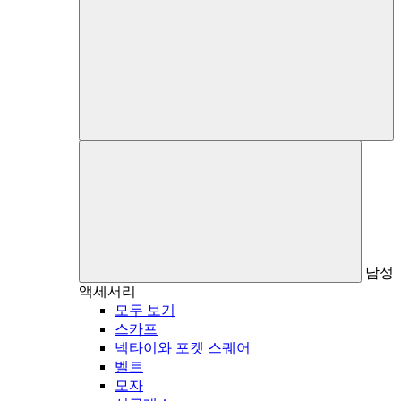
남성
액세서리
모두 보기
스카프
넥타이와 포켓 스퀘어
벨트
모자