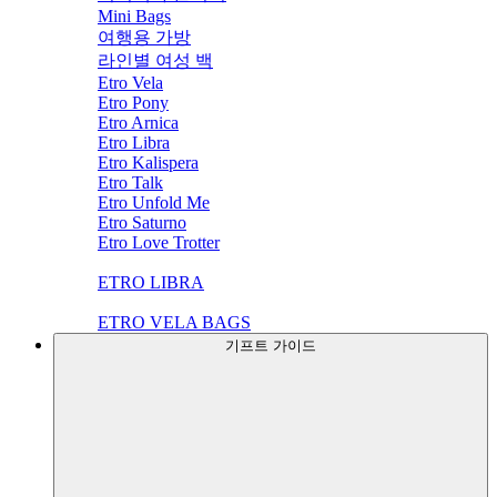
Mini Bags
여행용 가방
라인별 여성 백
Etro Vela
Etro Pony
Etro Arnica
Etro Libra
Etro Kalispera
Etro Talk
Etro Unfold Me
Etro Saturno
Etro Love Trotter
ETRO LIBRA
ETRO VELA BAGS
기프트 가이드