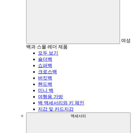
여성
백과 스몰 레더 제품
모두 보기
숄더백
쇼퍼백
크로스백
버킷백
핸드백
미니 백
여행용 가방
백 액세서리와 키 체인
지갑 및 카드지갑
액세서리