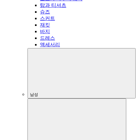
탑과 티셔츠
슈즈
스커트
재킷
바지
드레스
액세서리
남성