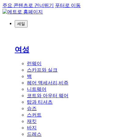
주요 콘텐츠로 건너뛰기
푸터로 이동
세일
여성
런웨이
스카프와 실크
백
헤어 액세서리,비쥬
니트웨어
코트와 아우터 웨어
탑과 티셔츠
슈즈
스커트
재킷
바지
드레스