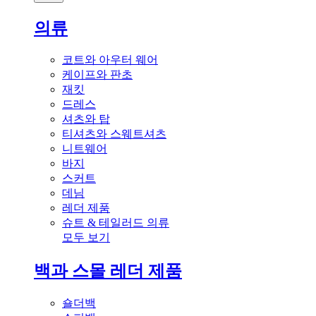
의류
코트와 아우터 웨어
케이프와 판초
재킷
드레스
셔츠와 탑
티셔츠와 스웨트셔츠
니트웨어
바지
스커트
데님
레더 제품
슈트 & 테일러드 의류
모두 보기
백과 스몰 레더 제품
숄더백