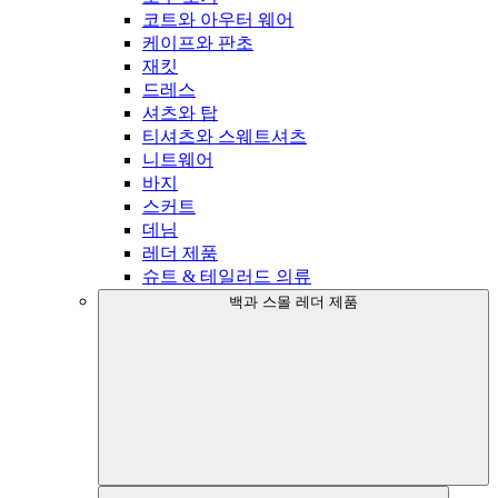
코트와 아우터 웨어
케이프와 판초
재킷
드레스
셔츠와 탑
티셔츠와 스웨트셔츠
니트웨어
바지
스커트
데님
레더 제품
슈트 & 테일러드 의류
백과 스몰 레더 제품