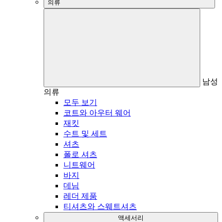
의류
남성
의류
모두 보기
코트와 아우터 웨어
재킷
수트 및 세트
셔츠
폴로 셔츠
니트웨어
바지
데님
레더 제품
티셔츠와 스웨트셔츠
액세서리