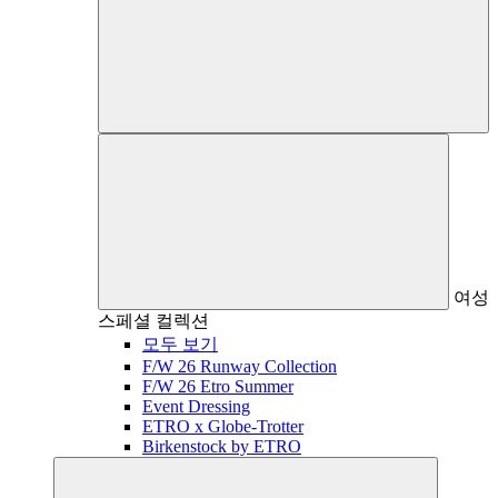
여성
스페셜 컬렉션
모두 보기
F/W 26 Runway Collection
F/W 26 Etro Summer
Event Dressing
ETRO x Globe-Trotter
Birkenstock by ETRO