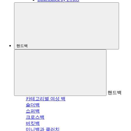
핸드백
핸드백
카테고리별 여성 백
숄더백
쇼퍼백
크로스백
버킷백
미니백과 클러치