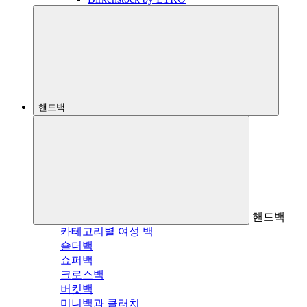
핸드백
핸드백
카테고리별 여성 백
숄더백
쇼퍼백
크로스백
버킷백
미니백과 클러치