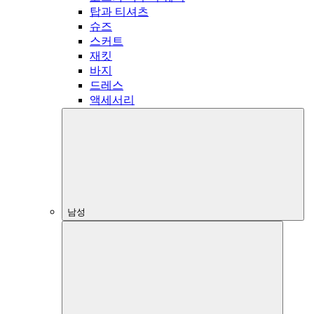
탑과 티셔츠
슈즈
스커트
재킷
바지
드레스
액세서리
남성