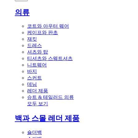
의류
코트와 아우터 웨어
케이프와 판초
재킷
드레스
셔츠와 탑
티셔츠와 스웨트셔츠
니트웨어
바지
스커트
데님
레더 제품
슈트 & 테일러드 의류
모두 보기
백과 스몰 레더 제품
숄더백