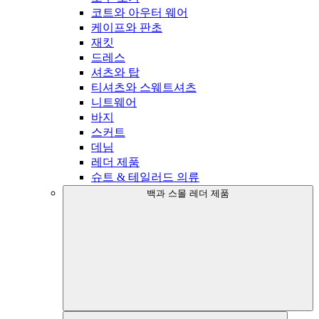
코트와 아우터 웨어
케이프와 판초
재킷
드레스
셔츠와 탑
티셔츠와 스웨트셔츠
니트웨어
바지
스커트
데님
레더 제품
슈트 & 테일러드 의류
백과 스몰 레더 제품