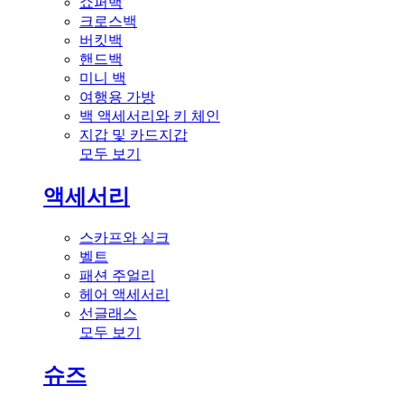
쇼퍼백
크로스백
버킷백
핸드백
미니 백
여행용 가방
백 액세서리와 키 체인
지갑 및 카드지갑
모두 보기
액세서리
스카프와 실크
벨트
패션 주얼리
헤어 액세서리
선글래스
모두 보기
슈즈