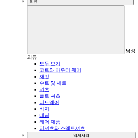
의류
남성
의류
모두 보기
코트와 아우터 웨어
재킷
수트 및 세트
셔츠
폴로 셔츠
니트웨어
바지
데님
레더 제품
티셔츠와 스웨트셔츠
액세서리