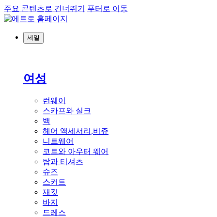
주요 콘텐츠로 건너뛰기
푸터로 이동
세일
여성
런웨이
스카프와 실크
백
헤어 액세서리,비쥬
니트웨어
코트와 아우터 웨어
탑과 티셔츠
슈즈
스커트
재킷
바지
드레스