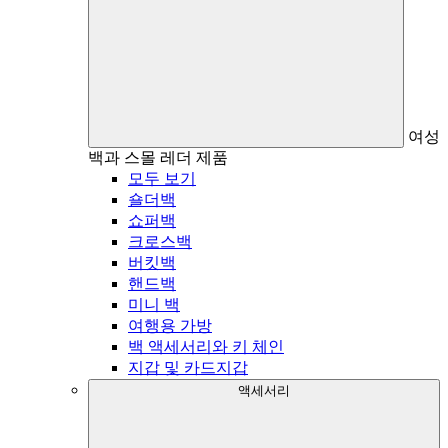
여성
백과 스몰 레더 제품
모두 보기
숄더백
쇼퍼백
크로스백
버킷백
핸드백
미니 백
여행용 가방
백 액세서리와 키 체인
지갑 및 카드지갑
액세서리