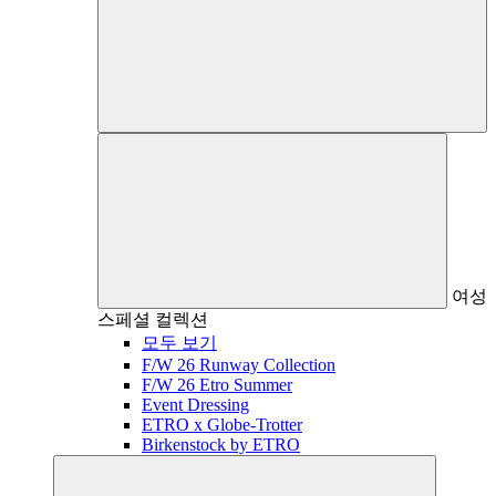
여성
스페셜 컬렉션
모두 보기
F/W 26 Runway Collection
F/W 26 Etro Summer
Event Dressing
ETRO x Globe-Trotter
Birkenstock by ETRO