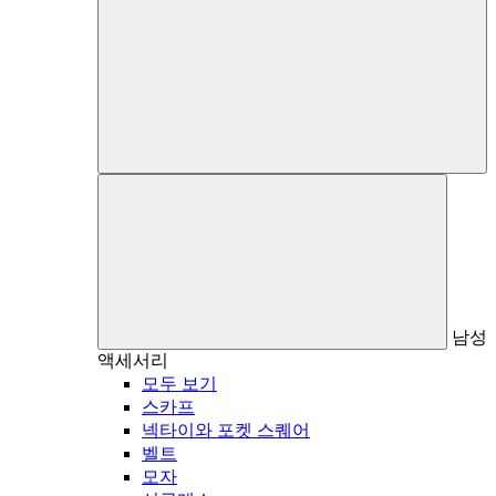
남성
액세서리
모두 보기
스카프
넥타이와 포켓 스퀘어
벨트
모자