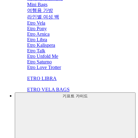
Mini Bags
여행용 가방
라인별 여성 백
Etro Vela
Etro Pony
Etro Arnica
Etro Libra
Etro Kalispera
Etro Talk
Etro Unfold Me
Etro Saturno
Etro Love Trotter
ETRO LIBRA
ETRO VELA BAGS
기프트 가이드