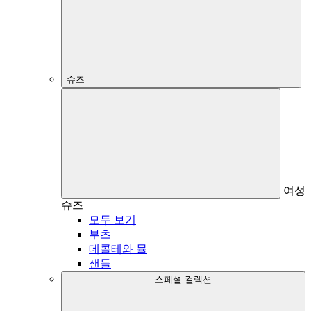
슈즈
여성
슈즈
모두 보기
부츠
데콜테와 뮬
샌들
스페셜 컬렉션