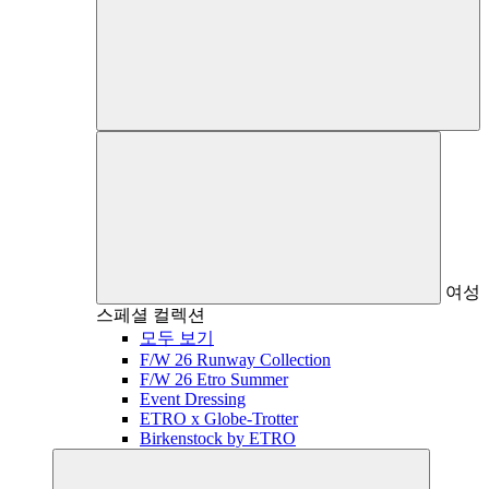
여성
스페셜 컬렉션
모두 보기
F/W 26 Runway Collection
F/W 26 Etro Summer
Event Dressing
ETRO x Globe-Trotter
Birkenstock by ETRO