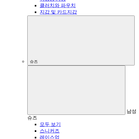
클러치와 파우치
지갑 및 카드지갑
슈즈
남성
슈즈
모두 보기
스니커즈
레이스업