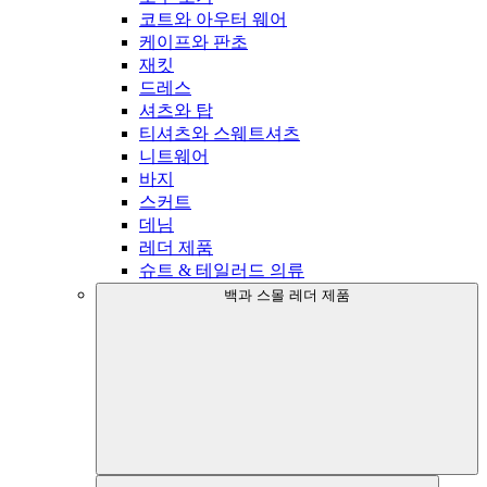
코트와 아우터 웨어
케이프와 판초
재킷
드레스
셔츠와 탑
티셔츠와 스웨트셔츠
니트웨어
바지
스커트
데님
레더 제품
슈트 & 테일러드 의류
백과 스몰 레더 제품