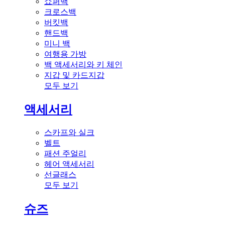
쇼퍼백
크로스백
버킷백
핸드백
미니 백
여행용 가방
백 액세서리와 키 체인
지갑 및 카드지갑
모두 보기
액세서리
스카프와 실크
벨트
패션 주얼리
헤어 액세서리
선글래스
모두 보기
슈즈