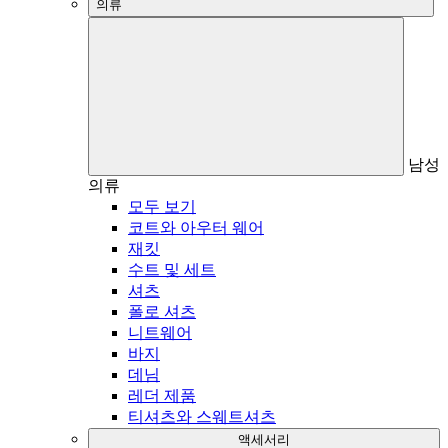
의류
남성
의류
모두 보기
코트와 아우터 웨어
재킷
수트 및 세트
셔츠
폴로 셔츠
니트웨어
바지
데님
레더 제품
티셔츠와 스웨트셔츠
액세서리