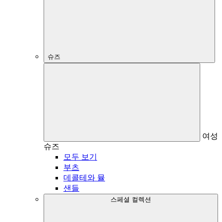
슈즈
여성
슈즈
모두 보기
부츠
데콜테와 뮬
샌들
스페셜 컬렉션