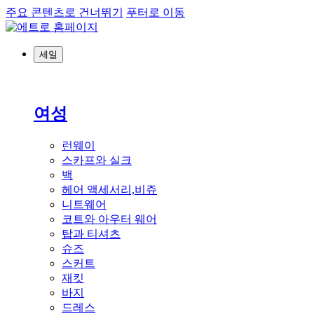
주요 콘텐츠로 건너뛰기
푸터로 이동
세일
여성
런웨이
스카프와 실크
백
헤어 액세서리,비쥬
니트웨어
코트와 아우터 웨어
탑과 티셔츠
슈즈
스커트
재킷
바지
드레스