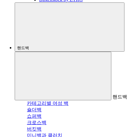
핸드백
핸드백
카테고리별 여성 백
숄더백
쇼퍼백
크로스백
버킷백
미니백과 클러치