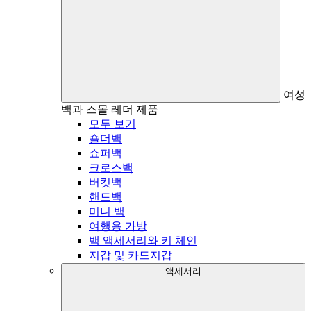
여성
백과 스몰 레더 제품
모두 보기
숄더백
쇼퍼백
크로스백
버킷백
핸드백
미니 백
여행용 가방
백 액세서리와 키 체인
지갑 및 카드지갑
액세서리