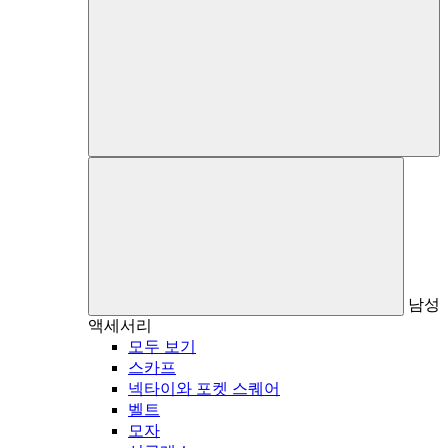
남성
액세서리
모두 보기
스카프
넥타이와 포켓 스퀘어
벨트
모자