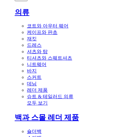
의류
코트와 아우터 웨어
케이프와 판초
재킷
드레스
셔츠와 탑
티셔츠와 스웨트셔츠
니트웨어
바지
스커트
데님
레더 제품
슈트 & 테일러드 의류
모두 보기
백과 스몰 레더 제품
숄더백