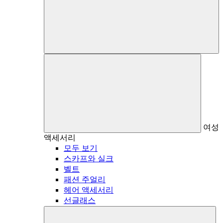
여성
액세서리
모두 보기
스카프와 실크
벨트
패션 주얼리
헤어 액세서리
선글래스