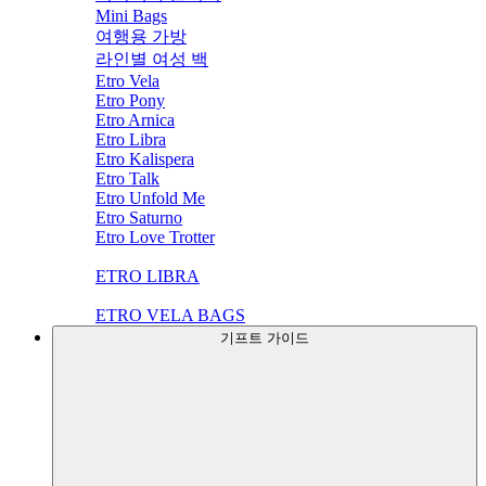
Mini Bags
여행용 가방
라인별 여성 백
Etro Vela
Etro Pony
Etro Arnica
Etro Libra
Etro Kalispera
Etro Talk
Etro Unfold Me
Etro Saturno
Etro Love Trotter
ETRO LIBRA
ETRO VELA BAGS
기프트 가이드