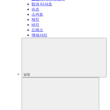
탑과 티셔츠
슈즈
스커트
재킷
바지
드레스
액세서리
남성