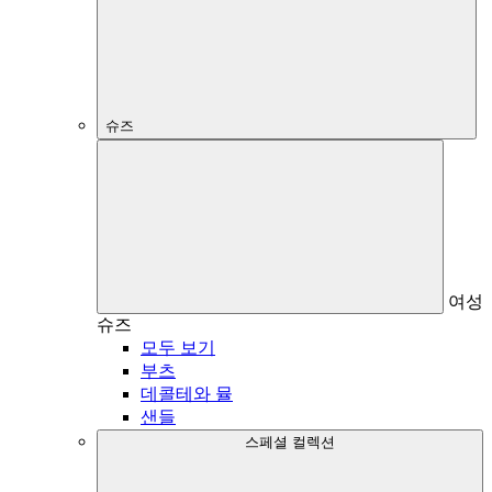
슈즈
여성
슈즈
모두 보기
부츠
데콜테와 뮬
샌들
스페셜 컬렉션