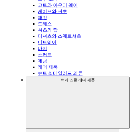
코트와 아우터 웨어
케이프와 판초
재킷
드레스
셔츠와 탑
티셔츠와 스웨트셔츠
니트웨어
바지
스커트
데님
레더 제품
슈트 & 테일러드 의류
백과 스몰 레더 제품