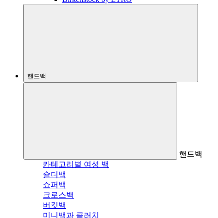
핸드백
핸드백
카테고리별 여성 백
숄더백
쇼퍼백
크로스백
버킷백
미니백과 클러치