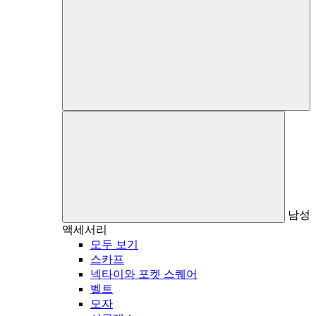
남성
액세서리
모두 보기
스카프
넥타이와 포켓 스퀘어
벨트
모자