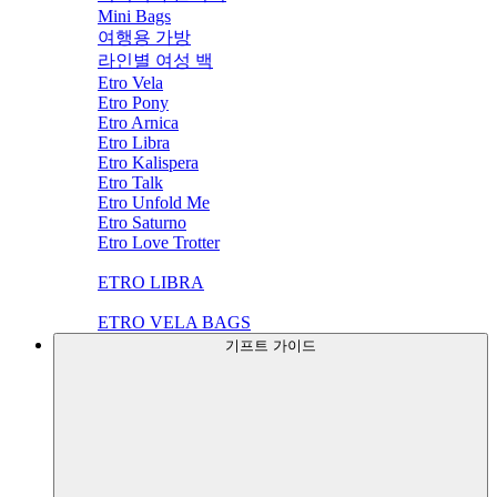
Mini Bags
여행용 가방
라인별 여성 백
Etro Vela
Etro Pony
Etro Arnica
Etro Libra
Etro Kalispera
Etro Talk
Etro Unfold Me
Etro Saturno
Etro Love Trotter
ETRO LIBRA
ETRO VELA BAGS
기프트 가이드