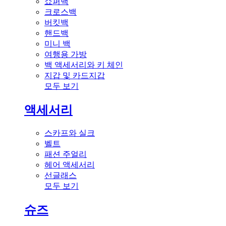
쇼퍼백
크로스백
버킷백
핸드백
미니 백
여행용 가방
백 액세서리와 키 체인
지갑 및 카드지갑
모두 보기
액세서리
스카프와 실크
벨트
패션 주얼리
헤어 액세서리
선글래스
모두 보기
슈즈