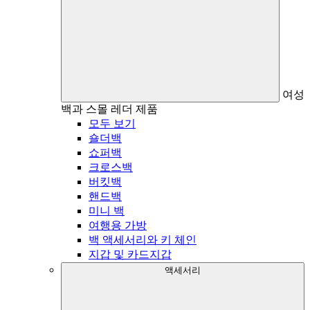
여성
백과 스몰 레더 제품
모두 보기
숄더백
쇼퍼백
크로스백
버킷백
핸드백
미니 백
여행용 가방
백 액세서리와 키 체인
지갑 및 카드지갑
액세서리