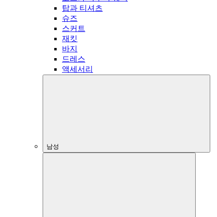
탑과 티셔츠
슈즈
스커트
재킷
바지
드레스
액세서리
남성