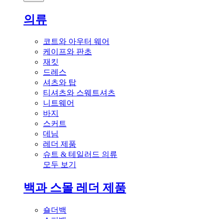
의류
코트와 아우터 웨어
케이프와 판초
재킷
드레스
셔츠와 탑
티셔츠와 스웨트셔츠
니트웨어
바지
스커트
데님
레더 제품
슈트 & 테일러드 의류
모두 보기
백과 스몰 레더 제품
숄더백