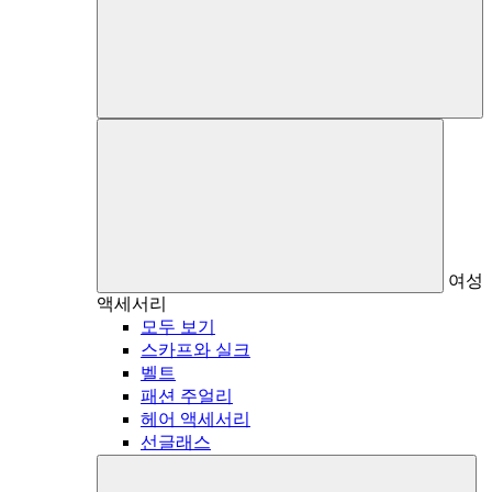
여성
액세서리
모두 보기
스카프와 실크
벨트
패션 주얼리
헤어 액세서리
선글래스