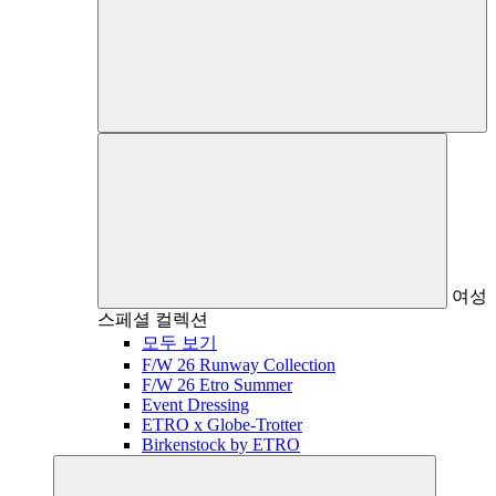
여성
스페셜 컬렉션
모두 보기
F/W 26 Runway Collection
F/W 26 Etro Summer
Event Dressing
ETRO x Globe-Trotter
Birkenstock by ETRO