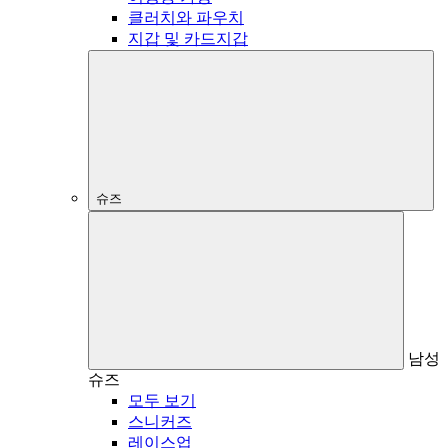
클러치와 파우치
지갑 및 카드지갑
슈즈
남성
슈즈
모두 보기
스니커즈
레이스업