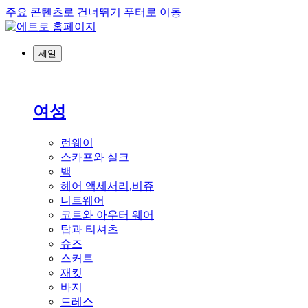
주요 콘텐츠로 건너뛰기
푸터로 이동
세일
여성
런웨이
스카프와 실크
백
헤어 액세서리,비쥬
니트웨어
코트와 아우터 웨어
탑과 티셔츠
슈즈
스커트
재킷
바지
드레스