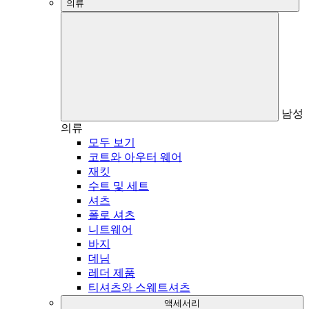
의류
남성
의류
모두 보기
코트와 아우터 웨어
재킷
수트 및 세트
셔츠
폴로 셔츠
니트웨어
바지
데님
레더 제품
티셔츠와 스웨트셔츠
액세서리