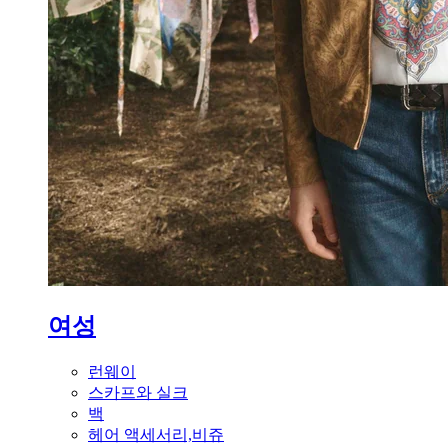
여성
런웨이
스카프와 실크
백
헤어 액세서리,비쥬