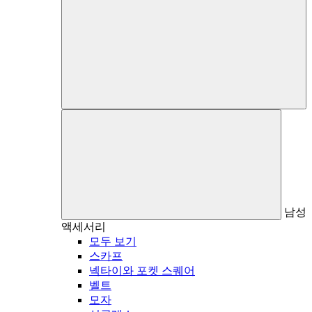
남성
액세서리
모두 보기
스카프
넥타이와 포켓 스퀘어
벨트
모자