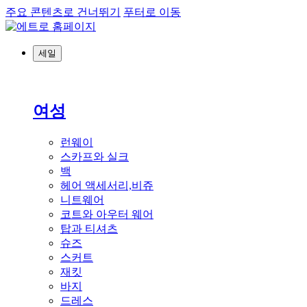
주요 콘텐츠로 건너뛰기
푸터로 이동
세일
여성
런웨이
스카프와 실크
백
헤어 액세서리,비쥬
니트웨어
코트와 아우터 웨어
탑과 티셔츠
슈즈
스커트
재킷
바지
드레스