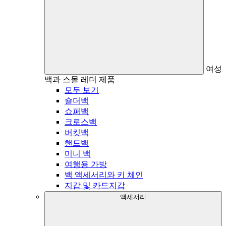
여성
백과 스몰 레더 제품
모두 보기
숄더백
쇼퍼백
크로스백
버킷백
핸드백
미니 백
여행용 가방
백 액세서리와 키 체인
지갑 및 카드지갑
액세서리