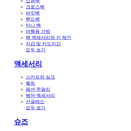
쇼퍼백
크로스백
버킷백
핸드백
미니 백
여행용 가방
백 액세서리와 키 체인
지갑 및 카드지갑
모두 보기
액세서리
스카프와 실크
벨트
패션 주얼리
헤어 액세서리
선글래스
모두 보기
슈즈