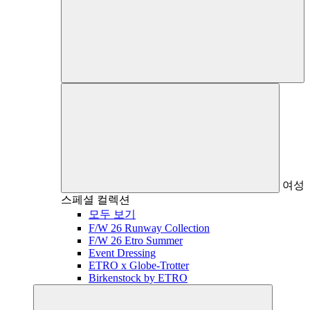
여성
스페셜 컬렉션
모두 보기
F/W 26 Runway Collection
F/W 26 Etro Summer
Event Dressing
ETRO x Globe-Trotter
Birkenstock by ETRO