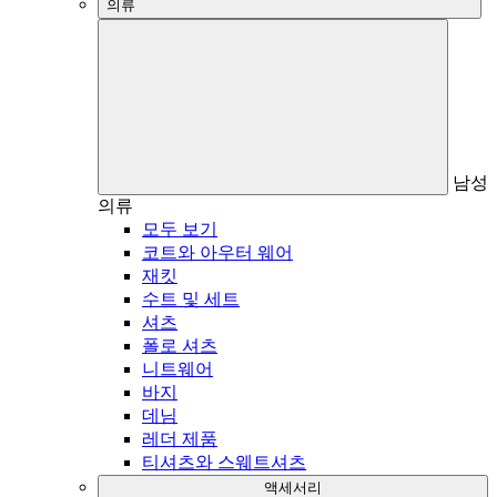
의류
남성
의류
모두 보기
코트와 아우터 웨어
재킷
수트 및 세트
셔츠
폴로 셔츠
니트웨어
바지
데님
레더 제품
티셔츠와 스웨트셔츠
액세서리