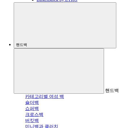
핸드백
핸드백
카테고리별 여성 백
숄더백
쇼퍼백
크로스백
버킷백
미니백과 클러치