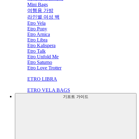
Mini Bags
여행용 가방
라인별 여성 백
Etro Vela
Etro Pony
Etro Arnica
Etro Libra
Etro Kalispera
Etro Talk
Etro Unfold Me
Etro Saturno
Etro Love Trotter
ETRO LIBRA
ETRO VELA BAGS
기프트 가이드