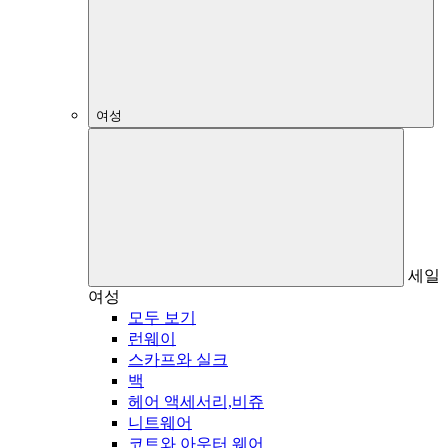
여성
세일
여성
모두 보기
런웨이
스카프와 실크
백
헤어 액세서리,비쥬
니트웨어
코트와 아우터 웨어