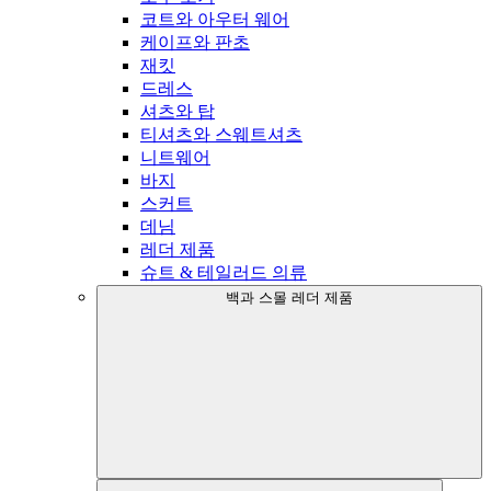
코트와 아우터 웨어
케이프와 판초
재킷
드레스
셔츠와 탑
티셔츠와 스웨트셔츠
니트웨어
바지
스커트
데님
레더 제품
슈트 & 테일러드 의류
백과 스몰 레더 제품