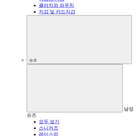
클러치와 파우치
지갑 및 카드지갑
슈즈
남성
슈즈
모두 보기
스니커즈
레이스업