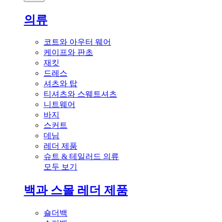
의류
코트와 아우터 웨어
케이프와 판초
재킷
드레스
셔츠와 탑
티셔츠와 스웨트셔츠
니트웨어
바지
스커트
데님
레더 제품
슈트 & 테일러드 의류
모두 보기
백과 스몰 레더 제품
숄더백