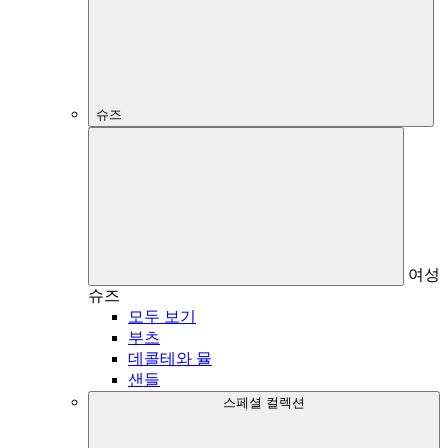
슈즈
여성
슈즈
모두 보기
부츠
데콜테와 뮬
샌들
스페셜 컬렉션