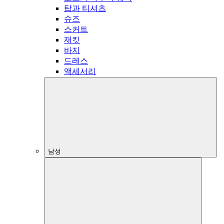
탑과 티셔츠
슈즈
스커트
재킷
바지
드레스
액세서리
남성