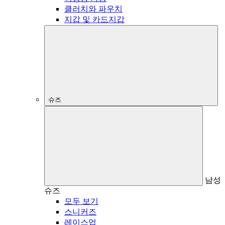
클러치와 파우치
지갑 및 카드지갑
슈즈
남성
슈즈
모두 보기
스니커즈
레이스업