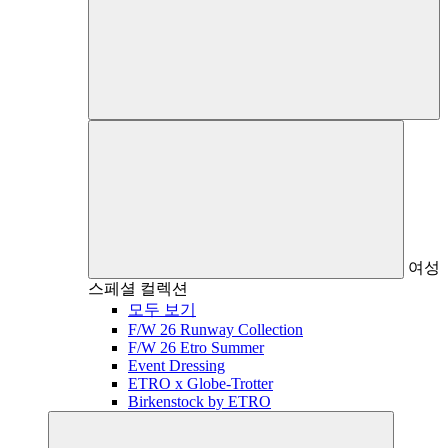
여성
스페셜 컬렉션
모두 보기
F/W 26 Runway Collection
F/W 26 Etro Summer
Event Dressing
ETRO x Globe-Trotter
Birkenstock by ETRO