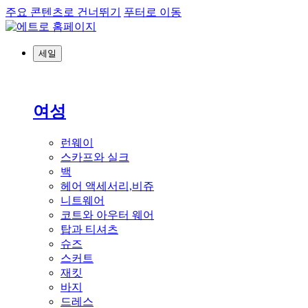
주요 콘텐츠로 건너뛰기
푸터로 이동
세일
여성
런웨이
스카프와 실크
백
헤어 액세서리,비쥬
니트웨어
코트와 아우터 웨어
탑과 티셔츠
슈즈
스커트
재킷
바지
드레스