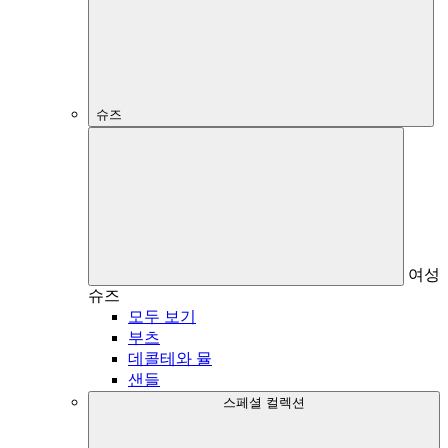
슈즈
여성
슈즈
모두 보기
부츠
데콜테와 뮬
샌들
스페셜 컬렉션