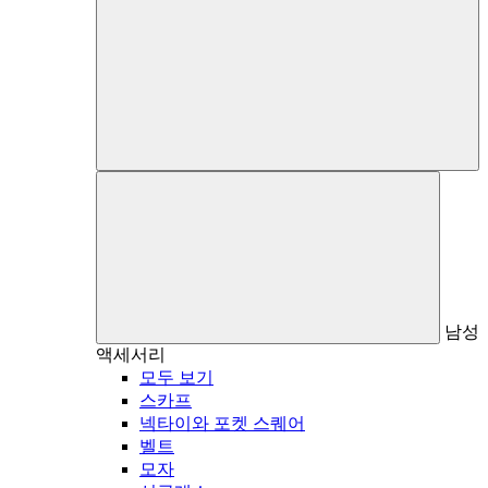
남성
액세서리
모두 보기
스카프
넥타이와 포켓 스퀘어
벨트
모자