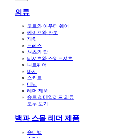
의류
코트와 아우터 웨어
케이프와 판초
재킷
드레스
셔츠와 탑
티셔츠와 스웨트셔츠
니트웨어
바지
스커트
데님
레더 제품
슈트 & 테일러드 의류
모두 보기
백과 스몰 레더 제품
숄더백