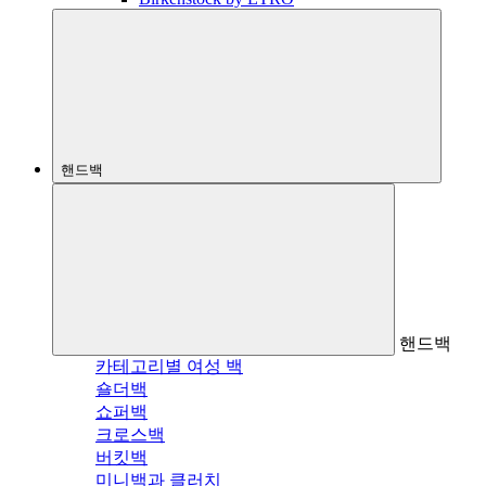
핸드백
핸드백
카테고리별 여성 백
숄더백
쇼퍼백
크로스백
버킷백
미니백과 클러치