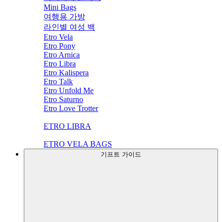
Mini Bags
여행용 가방
라인별 여성 백
Etro Vela
Etro Pony
Etro Arnica
Etro Libra
Etro Kalispera
Etro Talk
Etro Unfold Me
Etro Saturno
Etro Love Trotter
ETRO LIBRA
ETRO VELA BAGS
기프트 가이드