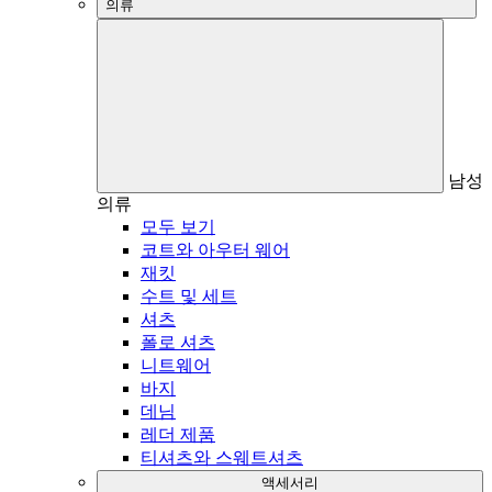
의류
남성
의류
모두 보기
코트와 아우터 웨어
재킷
수트 및 세트
셔츠
폴로 셔츠
니트웨어
바지
데님
레더 제품
티셔츠와 스웨트셔츠
액세서리