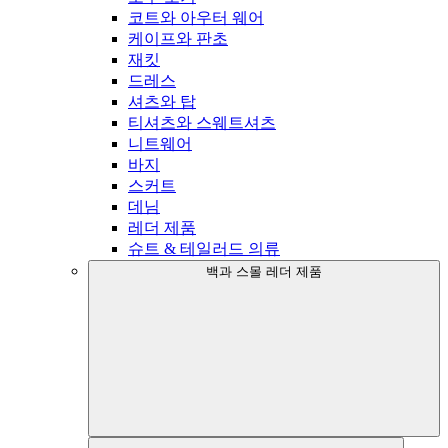
코트와 아우터 웨어
케이프와 판초
재킷
드레스
셔츠와 탑
티셔츠와 스웨트셔츠
니트웨어
바지
스커트
데님
레더 제품
슈트 & 테일러드 의류
백과 스몰 레더 제품