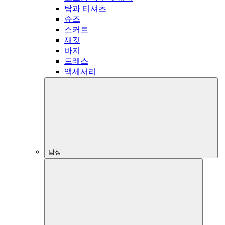
탑과 티셔츠
슈즈
스커트
재킷
바지
드레스
액세서리
남성