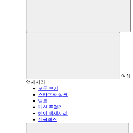
여성
액세서리
모두 보기
스카프와 실크
벨트
패션 주얼리
헤어 액세서리
선글래스