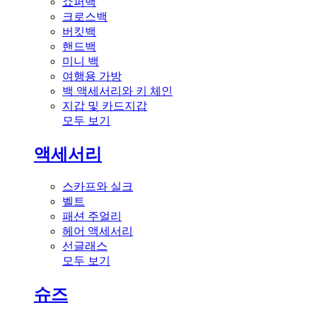
쇼퍼백
크로스백
버킷백
핸드백
미니 백
여행용 가방
백 액세서리와 키 체인
지갑 및 카드지갑
모두 보기
액세서리
스카프와 실크
벨트
패션 주얼리
헤어 액세서리
선글래스
모두 보기
슈즈