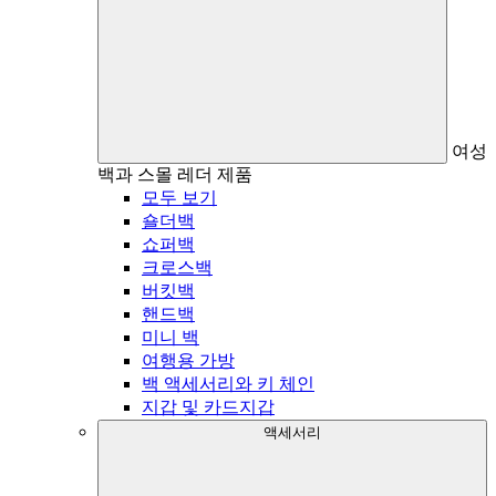
여성
백과 스몰 레더 제품
모두 보기
숄더백
쇼퍼백
크로스백
버킷백
핸드백
미니 백
여행용 가방
백 액세서리와 키 체인
지갑 및 카드지갑
액세서리