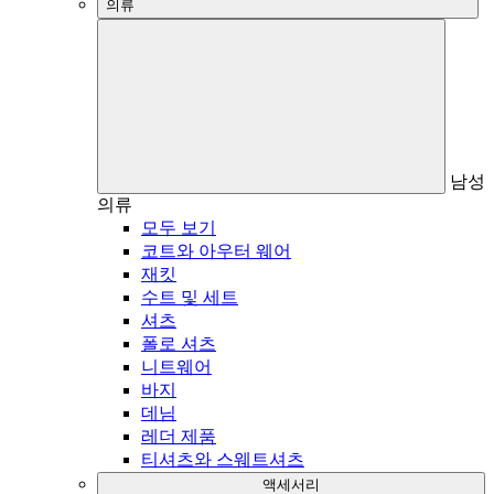
의류
남성
의류
모두 보기
코트와 아우터 웨어
재킷
수트 및 세트
셔츠
폴로 셔츠
니트웨어
바지
데님
레더 제품
티셔츠와 스웨트셔츠
액세서리