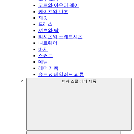
코트와 아우터 웨어
케이프와 판초
재킷
드레스
셔츠와 탑
티셔츠와 스웨트셔츠
니트웨어
바지
스커트
데님
레더 제품
슈트 & 테일러드 의류
백과 스몰 레더 제품