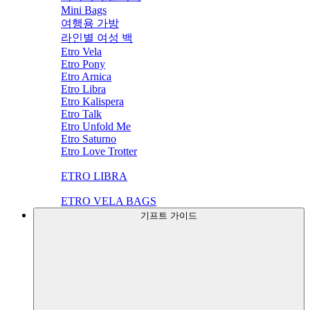
Mini Bags
여행용 가방
라인별 여성 백
Etro Vela
Etro Pony
Etro Arnica
Etro Libra
Etro Kalispera
Etro Talk
Etro Unfold Me
Etro Saturno
Etro Love Trotter
ETRO LIBRA
ETRO VELA BAGS
기프트 가이드