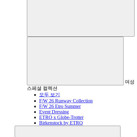
여성
스페셜 컬렉션
모두 보기
F/W 26 Runway Collection
F/W 26 Etro Summer
Event Dressing
ETRO x Globe-Trotter
Birkenstock by ETRO