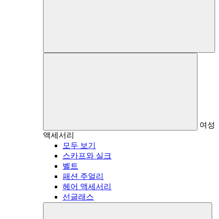
여성
액세서리
모두 보기
스카프와 실크
벨트
패션 주얼리
헤어 액세서리
선글래스