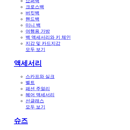
쇼퍼백
크로스백
버킷백
핸드백
미니 백
여행용 가방
백 액세서리와 키 체인
지갑 및 카드지갑
모두 보기
액세서리
스카프와 실크
벨트
패션 주얼리
헤어 액세서리
선글래스
모두 보기
슈즈