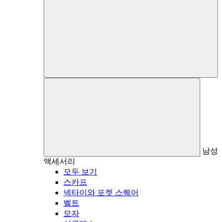
남성
액세서리
모두 보기
스카프
넥타이와 포켓 스퀘어
벨트
모자