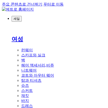
주요 콘텐츠로 건너뛰기
푸터로 이동
세일
여성
런웨이
스카프와 실크
백
헤어 액세서리,비쥬
니트웨어
코트와 아우터 웨어
탑과 티셔츠
슈즈
스커트
재킷
바지
드레스