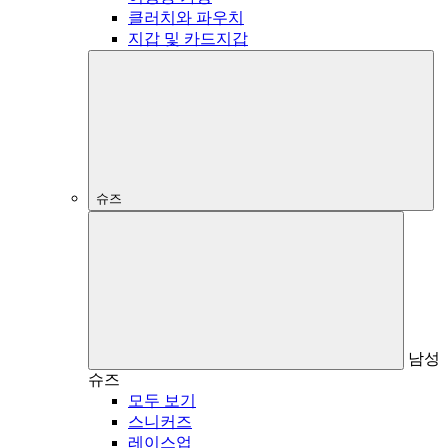
클러치와 파우치
지갑 및 카드지갑
슈즈
남성
슈즈
모두 보기
스니커즈
레이스업