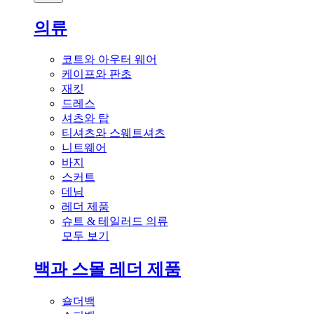
의류
코트와 아우터 웨어
케이프와 판초
재킷
드레스
셔츠와 탑
티셔츠와 스웨트셔츠
니트웨어
바지
스커트
데님
레더 제품
슈트 & 테일러드 의류
모두 보기
백과 스몰 레더 제품
숄더백