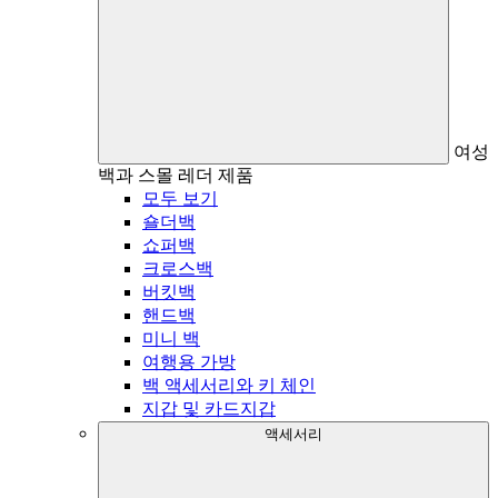
여성
백과 스몰 레더 제품
모두 보기
숄더백
쇼퍼백
크로스백
버킷백
핸드백
미니 백
여행용 가방
백 액세서리와 키 체인
지갑 및 카드지갑
액세서리