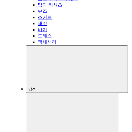
탑과 티셔츠
슈즈
스커트
재킷
바지
드레스
액세서리
남성