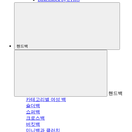
핸드백
핸드백
카테고리별 여성 백
숄더백
쇼퍼백
크로스백
버킷백
미니백과 클러치