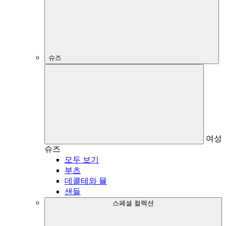
슈즈
여성
슈즈
모두 보기
부츠
데콜테와 뮬
샌들
스페셜 컬렉션