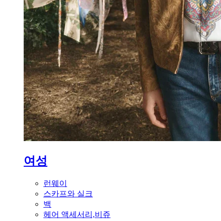
여성
런웨이
스카프와 실크
백
헤어 액세서리,비쥬