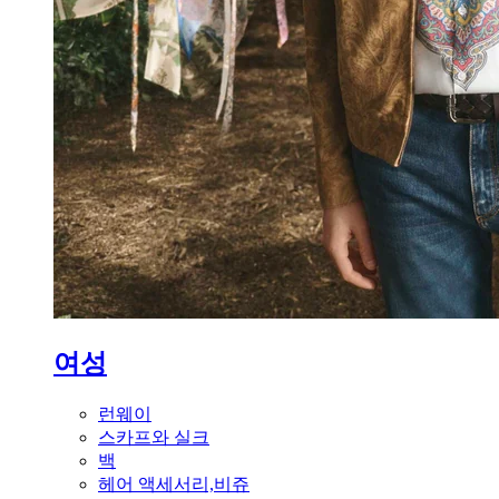
여성
런웨이
스카프와 실크
백
헤어 액세서리,비쥬