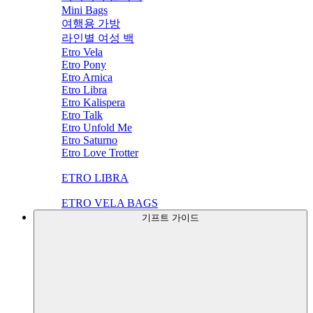
Mini Bags
여행용 가방
라인별 여성 백
Etro Vela
Etro Pony
Etro Arnica
Etro Libra
Etro Kalispera
Etro Talk
Etro Unfold Me
Etro Saturno
Etro Love Trotter
ETRO LIBRA
ETRO VELA BAGS
기프트 가이드