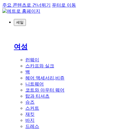
주요 콘텐츠로 건너뛰기
푸터로 이동
세일
여성
런웨이
스카프와 실크
백
헤어 액세서리,비쥬
니트웨어
코트와 아우터 웨어
탑과 티셔츠
슈즈
스커트
재킷
바지
드레스