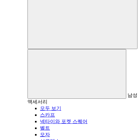
남성
액세서리
모두 보기
스카프
넥타이와 포켓 스퀘어
벨트
모자