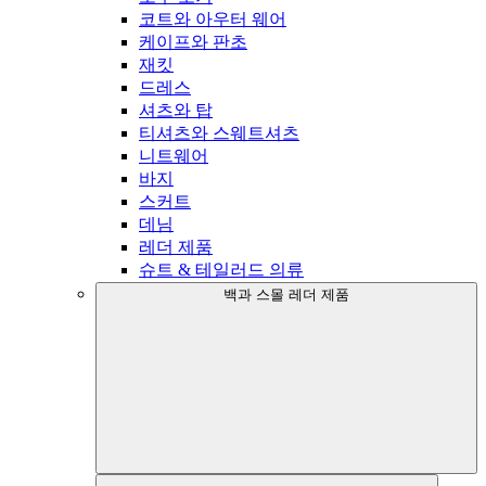
코트와 아우터 웨어
케이프와 판초
재킷
드레스
셔츠와 탑
티셔츠와 스웨트셔츠
니트웨어
바지
스커트
데님
레더 제품
슈트 & 테일러드 의류
백과 스몰 레더 제품