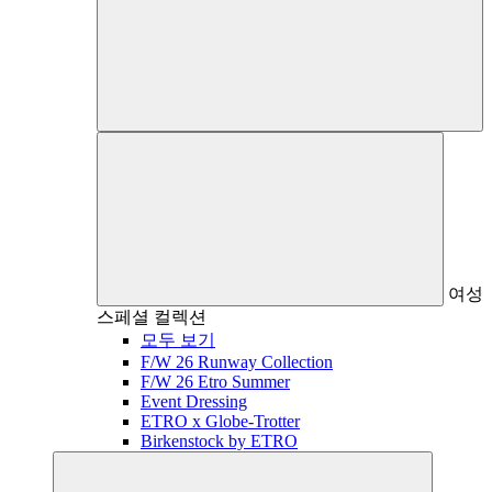
여성
스페셜 컬렉션
모두 보기
F/W 26 Runway Collection
F/W 26 Etro Summer
Event Dressing
ETRO x Globe-Trotter
Birkenstock by ETRO