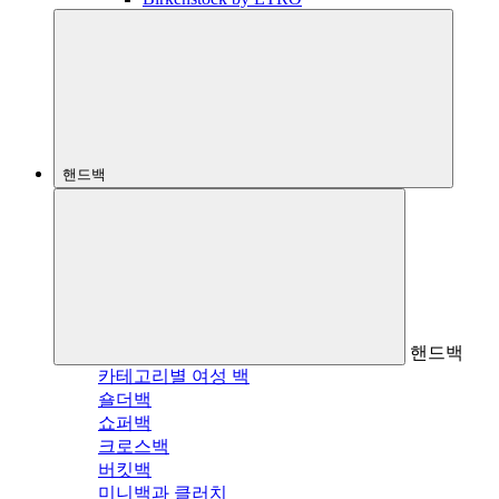
핸드백
핸드백
카테고리별 여성 백
숄더백
쇼퍼백
크로스백
버킷백
미니백과 클러치