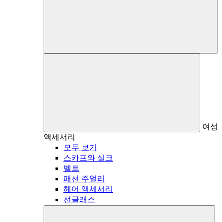
여성
액세서리
모두 보기
스카프와 실크
벨트
패션 주얼리
헤어 액세서리
선글래스