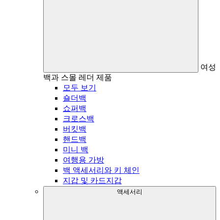
여성
백과 스몰 레더 제품
모두 보기
숄더백
쇼퍼백
크로스백
버킷백
핸드백
미니 백
여행용 가방
백 액세서리와 키 체인
지갑 및 카드지갑
액세서리