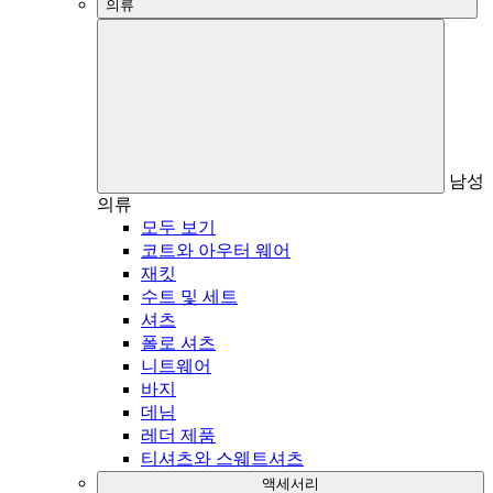
의류
남성
의류
모두 보기
코트와 아우터 웨어
재킷
수트 및 세트
셔츠
폴로 셔츠
니트웨어
바지
데님
레더 제품
티셔츠와 스웨트셔츠
액세서리