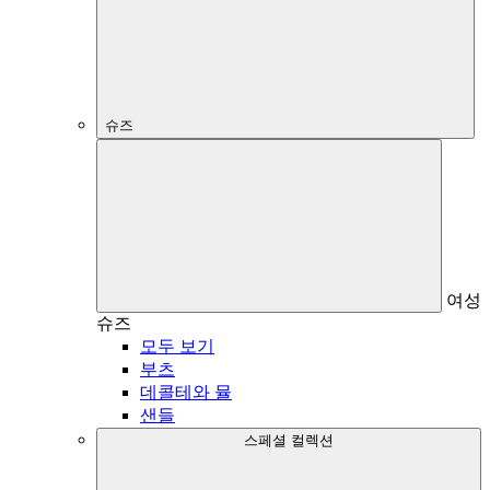
슈즈
여성
슈즈
모두 보기
부츠
데콜테와 뮬
샌들
스페셜 컬렉션