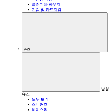
클러치와 파우치
지갑 및 카드지갑
슈즈
남성
슈즈
모두 보기
스니커즈
레이스업