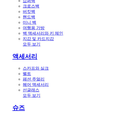
쇼퍼백
크로스백
버킷백
핸드백
미니 백
여행용 가방
백 액세서리와 키 체인
지갑 및 카드지갑
모두 보기
액세서리
스카프와 실크
벨트
패션 주얼리
헤어 액세서리
선글래스
모두 보기
슈즈