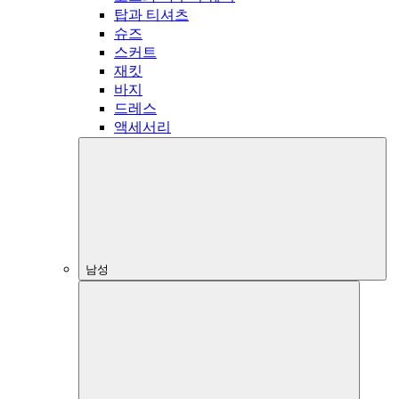
탑과 티셔츠
슈즈
스커트
재킷
바지
드레스
액세서리
남성