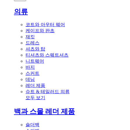
의류
코트와 아우터 웨어
케이프와 판초
재킷
드레스
셔츠와 탑
티셔츠와 스웨트셔츠
니트웨어
바지
스커트
데님
레더 제품
슈트 & 테일러드 의류
모두 보기
백과 스몰 레더 제품
숄더백