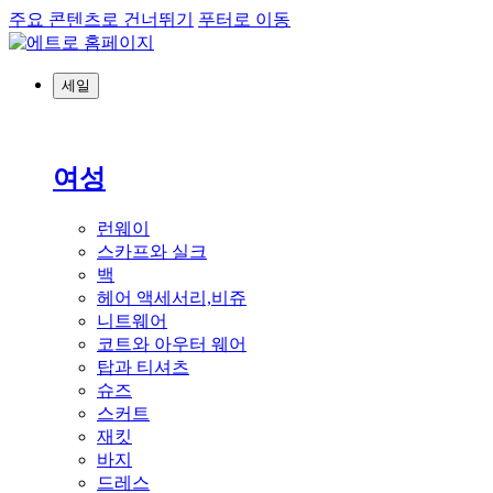
주요 콘텐츠로 건너뛰기
푸터로 이동
세일
여성
런웨이
스카프와 실크
백
헤어 액세서리,비쥬
니트웨어
코트와 아우터 웨어
탑과 티셔츠
슈즈
스커트
재킷
바지
드레스