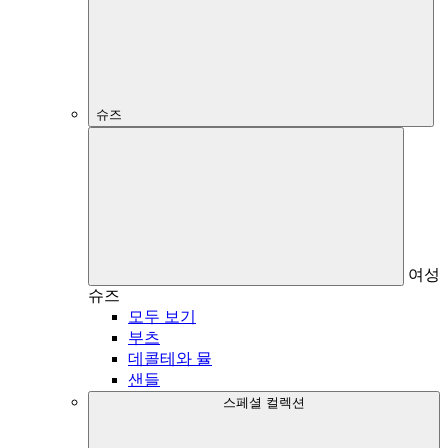
슈즈
여성
슈즈
모두 보기
부츠
데콜테와 뮬
샌들
스페셜 컬렉션