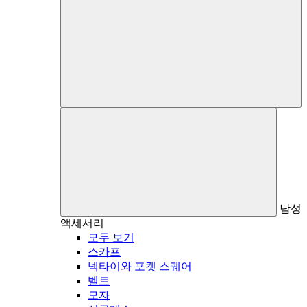
남성
액세서리
모두 보기
스카프
넥타이와 포켓 스퀘어
벨트
모자