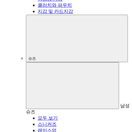
클러치와 파우치
지갑 및 카드지갑
슈즈
남성
슈즈
모두 보기
스니커즈
레이스업