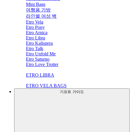
Mini Bags
여행용 가방
라인별 여성 백
Etro Vela
Etro Pony
Etro Arnica
Etro Libra
Etro Kalispera
Etro Talk
Etro Unfold Me
Etro Saturno
Etro Love Trotter
ETRO LIBRA
ETRO VELA BAGS
기프트 가이드