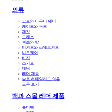
의류
코트와 아우터 웨어
케이프와 판초
재킷
드레스
셔츠와 탑
티셔츠와 스웨트셔츠
니트웨어
바지
스커트
데님
레더 제품
슈트 & 테일러드 의류
모두 보기
백과 스몰 레더 제품
숄더백