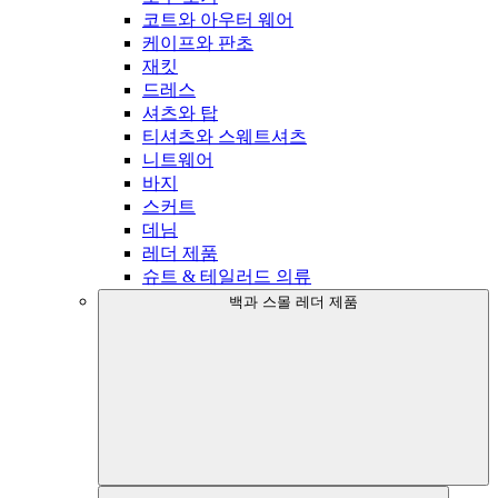
코트와 아우터 웨어
케이프와 판초
재킷
드레스
셔츠와 탑
티셔츠와 스웨트셔츠
니트웨어
바지
스커트
데님
레더 제품
슈트 & 테일러드 의류
백과 스몰 레더 제품