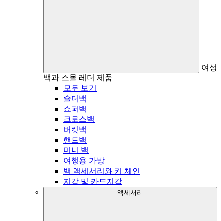
여성
백과 스몰 레더 제품
모두 보기
숄더백
쇼퍼백
크로스백
버킷백
핸드백
미니 백
여행용 가방
백 액세서리와 키 체인
지갑 및 카드지갑
액세서리