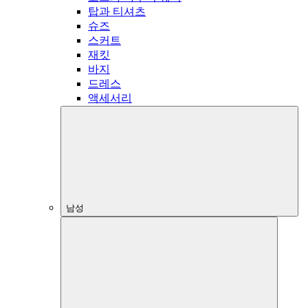
탑과 티셔츠
슈즈
스커트
재킷
바지
드레스
액세서리
남성