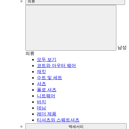
의류
남성
의류
모두 보기
코트와 아우터 웨어
재킷
수트 및 세트
셔츠
폴로 셔츠
니트웨어
바지
데님
레더 제품
티셔츠와 스웨트셔츠
액세서리