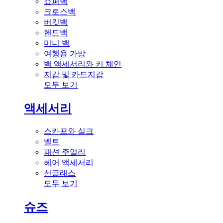
쇼퍼백
크로스백
버킷백
핸드백
미니 백
여행용 가방
백 액세서리와 키 체인
지갑 및 카드지갑
모두 보기
액세서리
스카프와 실크
벨트
패션 주얼리
헤어 액세서리
선글래스
모두 보기
슈즈