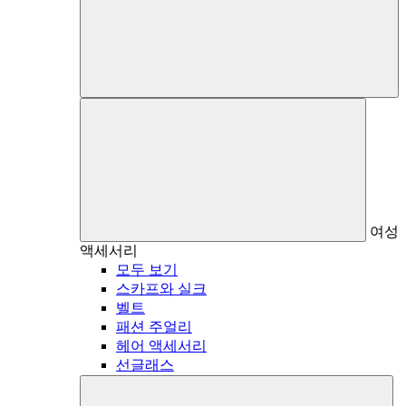
여성
액세서리
모두 보기
스카프와 실크
벨트
패션 주얼리
헤어 액세서리
선글래스