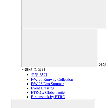
여성
스페셜 컬렉션
모두 보기
F/W 26 Runway Collection
F/W 26 Etro Summer
Event Dressing
ETRO x Globe-Trotter
Birkenstock by ETRO