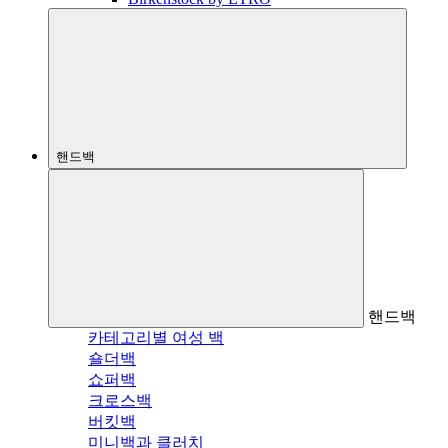
핸드백
핸드백
카테고리별 여성 백
숄더백
쇼퍼백
크로스백
버킷백
미니백과 클러치