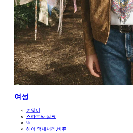
여성
런웨이
스카프와 실크
백
헤어 액세서리,비쥬