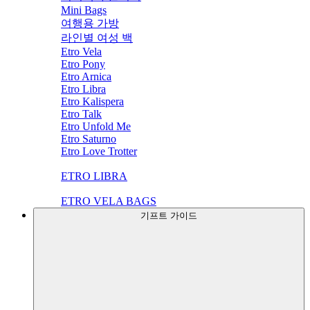
Mini Bags
여행용 가방
라인별 여성 백
Etro Vela
Etro Pony
Etro Arnica
Etro Libra
Etro Kalispera
Etro Talk
Etro Unfold Me
Etro Saturno
Etro Love Trotter
ETRO LIBRA
ETRO VELA BAGS
기프트 가이드