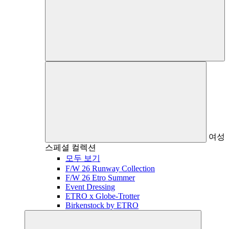
여성
스페셜 컬렉션
모두 보기
F/W 26 Runway Collection
F/W 26 Etro Summer
Event Dressing
ETRO x Globe-Trotter
Birkenstock by ETRO