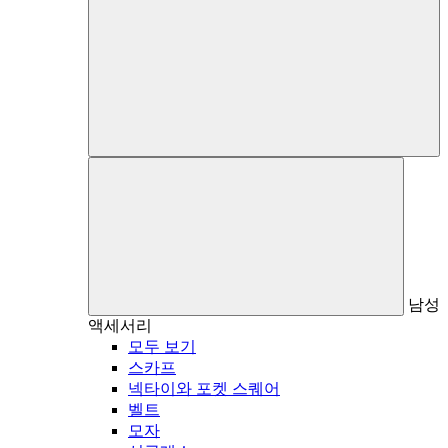
남성
액세서리
모두 보기
스카프
넥타이와 포켓 스퀘어
벨트
모자