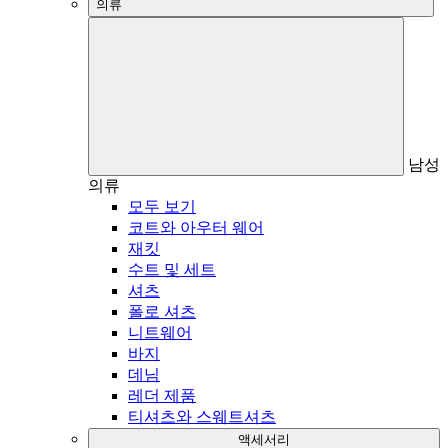
의류
남성
의류
모두 보기
코트와 아우터 웨어
재킷
수트 및 세트
셔츠
폴로 셔츠
니트웨어
바지
데님
레더 제품
티셔츠와 스웨트셔츠
액세서리