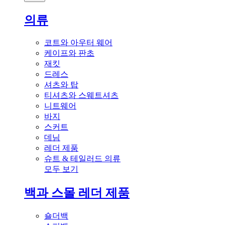
의류
코트와 아우터 웨어
케이프와 판초
재킷
드레스
셔츠와 탑
티셔츠와 스웨트셔츠
니트웨어
바지
스커트
데님
레더 제품
슈트 & 테일러드 의류
모두 보기
백과 스몰 레더 제품
숄더백