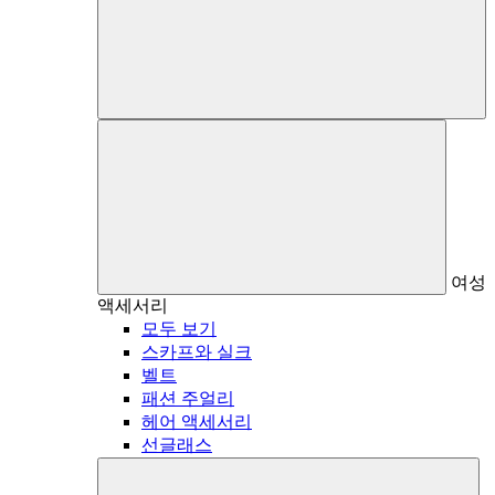
여성
액세서리
모두 보기
스카프와 실크
벨트
패션 주얼리
헤어 액세서리
선글래스