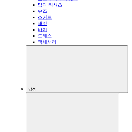
탑과 티셔츠
슈즈
스커트
재킷
바지
드레스
액세서리
남성