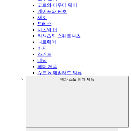
코트와 아우터 웨어
케이프와 판초
재킷
드레스
셔츠와 탑
티셔츠와 스웨트셔츠
니트웨어
바지
스커트
데님
레더 제품
슈트 & 테일러드 의류
백과 스몰 레더 제품