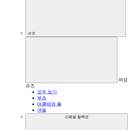
슈즈
여성
슈즈
모두 보기
부츠
데콜테와 뮬
샌들
스페셜 컬렉션