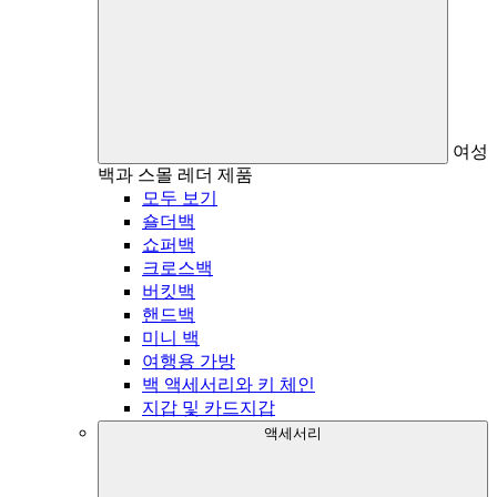
여성
백과 스몰 레더 제품
모두 보기
숄더백
쇼퍼백
크로스백
버킷백
핸드백
미니 백
여행용 가방
백 액세서리와 키 체인
지갑 및 카드지갑
액세서리