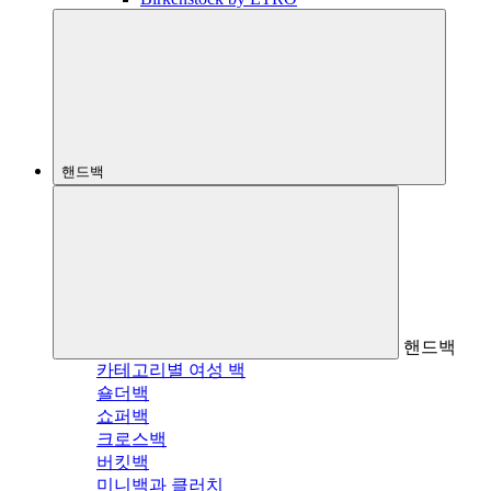
핸드백
핸드백
카테고리별 여성 백
숄더백
쇼퍼백
크로스백
버킷백
미니백과 클러치