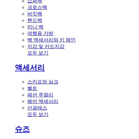
쇼퍼백
크로스백
버킷백
핸드백
미니 백
여행용 가방
백 액세서리와 키 체인
지갑 및 카드지갑
모두 보기
액세서리
스카프와 실크
벨트
패션 주얼리
헤어 액세서리
선글래스
모두 보기
슈즈