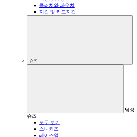
클러치와 파우치
지갑 및 카드지갑
슈즈
남성
슈즈
모두 보기
스니커즈
레이스업