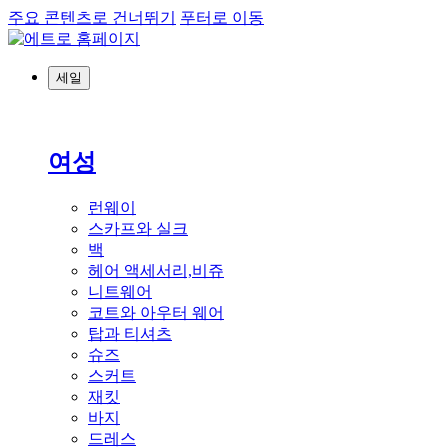
주요 콘텐츠로 건너뛰기
푸터로 이동
세일
여성
런웨이
스카프와 실크
백
헤어 액세서리,비쥬
니트웨어
코트와 아우터 웨어
탑과 티셔츠
슈즈
스커트
재킷
바지
드레스