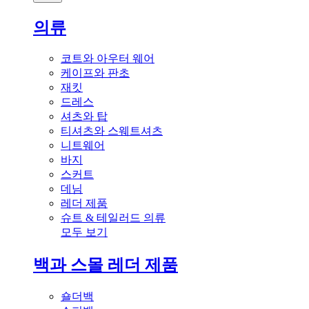
의류
코트와 아우터 웨어
케이프와 판초
재킷
드레스
셔츠와 탑
티셔츠와 스웨트셔츠
니트웨어
바지
스커트
데님
레더 제품
슈트 & 테일러드 의류
모두 보기
백과 스몰 레더 제품
숄더백