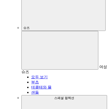
슈즈
여성
슈즈
모두 보기
부츠
데콜테와 뮬
샌들
스페셜 컬렉션