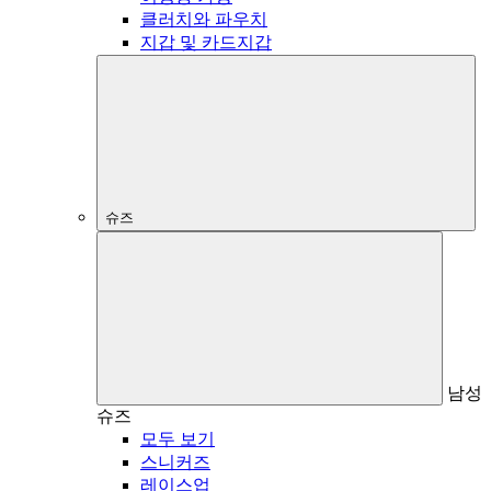
클러치와 파우치
지갑 및 카드지갑
슈즈
남성
슈즈
모두 보기
스니커즈
레이스업