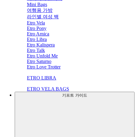
Mini Bags
여행용 가방
라인별 여성 백
Etro Vela
Etro Pony
Etro Arnica
Etro Libra
Etro Kalispera
Etro Talk
Etro Unfold Me
Etro Saturno
Etro Love Trotter
ETRO LIBRA
ETRO VELA BAGS
기프트 가이드