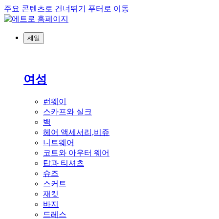
주요 콘텐츠로 건너뛰기
푸터로 이동
세일
여성
런웨이
스카프와 실크
백
헤어 액세서리,비쥬
니트웨어
코트와 아우터 웨어
탑과 티셔츠
슈즈
스커트
재킷
바지
드레스