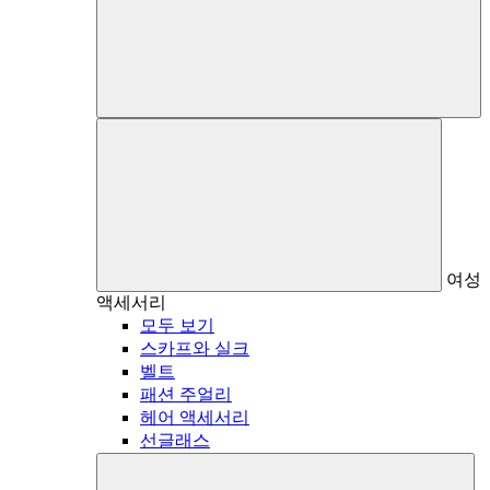
여성
액세서리
모두 보기
스카프와 실크
벨트
패션 주얼리
헤어 액세서리
선글래스