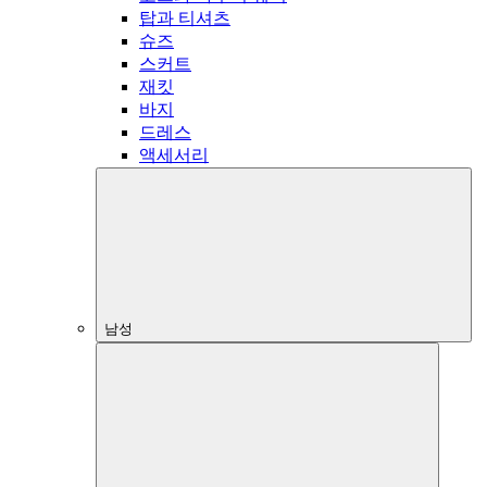
탑과 티셔츠
슈즈
스커트
재킷
바지
드레스
액세서리
남성