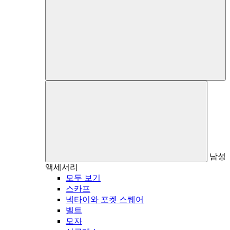
남성
액세서리
모두 보기
스카프
넥타이와 포켓 스퀘어
벨트
모자