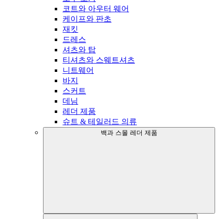
코트와 아우터 웨어
케이프와 판초
재킷
드레스
셔츠와 탑
티셔츠와 스웨트셔츠
니트웨어
바지
스커트
데님
레더 제품
슈트 & 테일러드 의류
백과 스몰 레더 제품