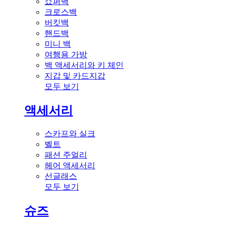
쇼퍼백
크로스백
버킷백
핸드백
미니 백
여행용 가방
백 액세서리와 키 체인
지갑 및 카드지갑
모두 보기
액세서리
스카프와 실크
벨트
패션 주얼리
헤어 액세서리
선글래스
모두 보기
슈즈