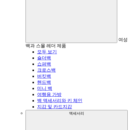
여성
백과 스몰 레더 제품
모두 보기
숄더백
쇼퍼백
크로스백
버킷백
핸드백
미니 백
여행용 가방
백 액세서리와 키 체인
지갑 및 카드지갑
액세서리