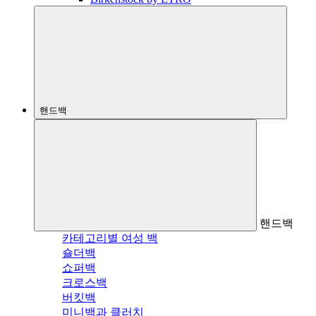
핸드백
핸드백
카테고리별 여성 백
숄더백
쇼퍼백
크로스백
버킷백
미니백과 클러치