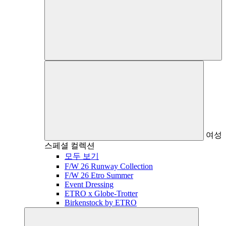
여성
스페셜 컬렉션
모두 보기
F/W 26 Runway Collection
F/W 26 Etro Summer
Event Dressing
ETRO x Globe-Trotter
Birkenstock by ETRO