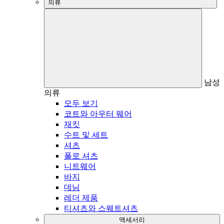
의류
남성
의류
모두 보기
코트와 아우터 웨어
재킷
수트 및 세트
셔츠
폴로 셔츠
니트웨어
바지
데님
레더 제품
티셔츠와 스웨트셔츠
액세서리