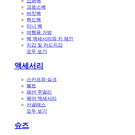
쇼퍼백
크로스백
버킷백
핸드백
미니 백
여행용 가방
백 액세서리와 키 체인
지갑 및 카드지갑
모두 보기
액세서리
스카프와 실크
벨트
패션 주얼리
헤어 액세서리
선글래스
모두 보기
슈즈