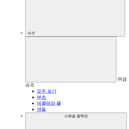
슈즈
여성
슈즈
모두 보기
부츠
데콜테와 뮬
샌들
스페셜 컬렉션