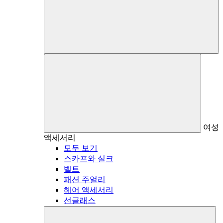
여성
액세서리
모두 보기
스카프와 실크
벨트
패션 주얼리
헤어 액세서리
선글래스