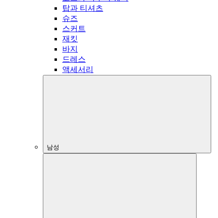
탑과 티셔츠
슈즈
스커트
재킷
바지
드레스
액세서리
남성