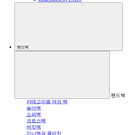
핸드백
핸드백
카테고리별 여성 백
숄더백
쇼퍼백
크로스백
버킷백
미니백과 클러치