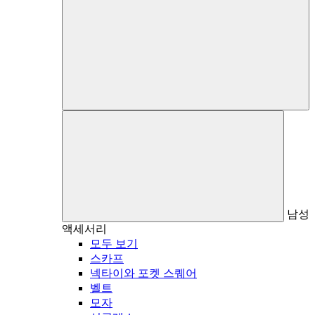
남성
액세서리
모두 보기
스카프
넥타이와 포켓 스퀘어
벨트
모자