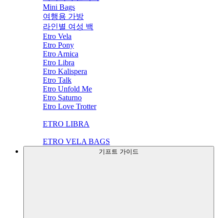
Mini Bags
여행용 가방
라인별 여성 백
Etro Vela
Etro Pony
Etro Arnica
Etro Libra
Etro Kalispera
Etro Talk
Etro Unfold Me
Etro Saturno
Etro Love Trotter
ETRO LIBRA
ETRO VELA BAGS
기프트 가이드