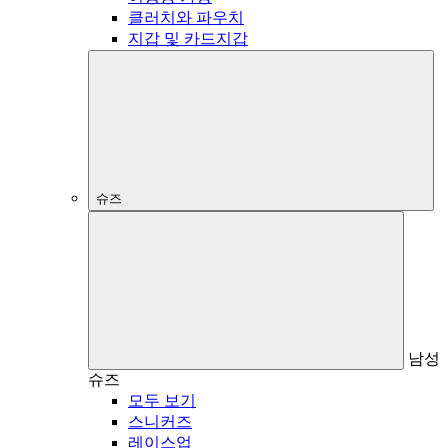
클러치와 파우치
지갑 및 카드지갑
슈즈
남성
슈즈
모두 보기
스니커즈
레이스업