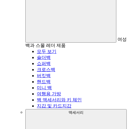
여성
백과 스몰 레더 제품
모두 보기
숄더백
쇼퍼백
크로스백
버킷백
핸드백
미니 백
여행용 가방
백 액세서리와 키 체인
지갑 및 카드지갑
액세서리