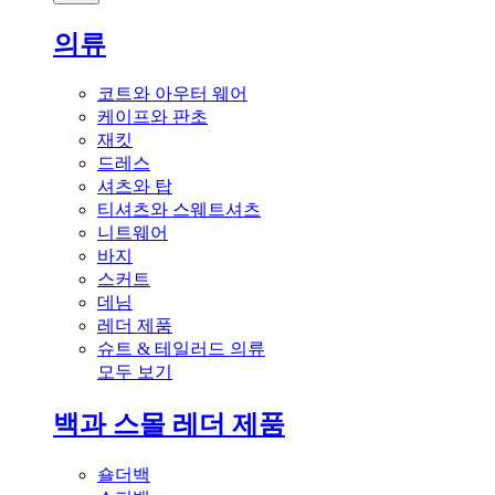
의류
코트와 아우터 웨어
케이프와 판초
재킷
드레스
셔츠와 탑
티셔츠와 스웨트셔츠
니트웨어
바지
스커트
데님
레더 제품
슈트 & 테일러드 의류
모두 보기
백과 스몰 레더 제품
숄더백