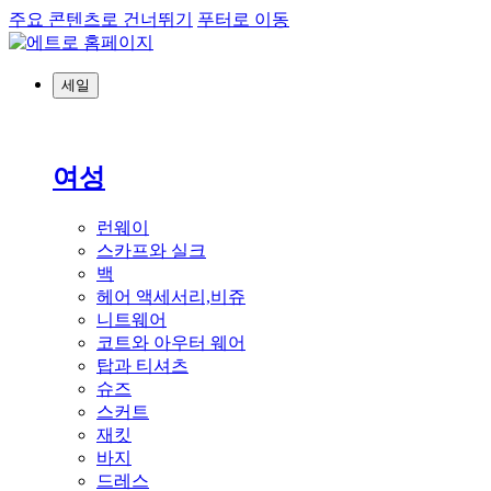
주요 콘텐츠로 건너뛰기
푸터로 이동
세일
여성
런웨이
스카프와 실크
백
헤어 액세서리,비쥬
니트웨어
코트와 아우터 웨어
탑과 티셔츠
슈즈
스커트
재킷
바지
드레스