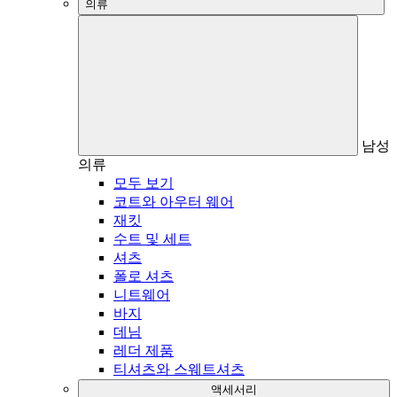
의류
남성
의류
모두 보기
코트와 아우터 웨어
재킷
수트 및 세트
셔츠
폴로 셔츠
니트웨어
바지
데님
레더 제품
티셔츠와 스웨트셔츠
액세서리