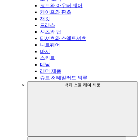
코트와 아우터 웨어
케이프와 판초
재킷
드레스
셔츠와 탑
티셔츠와 스웨트셔츠
니트웨어
바지
스커트
데님
레더 제품
슈트 & 테일러드 의류
백과 스몰 레더 제품