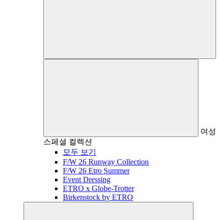
여성
스페셜 컬렉션
모두 보기
F/W 26 Runway Collection
F/W 26 Etro Summer
Event Dressing
ETRO x Globe-Trotter
Birkenstock by ETRO