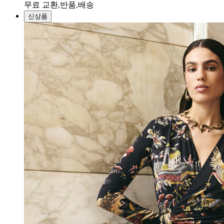
무료 교환,반품,배송
신상품