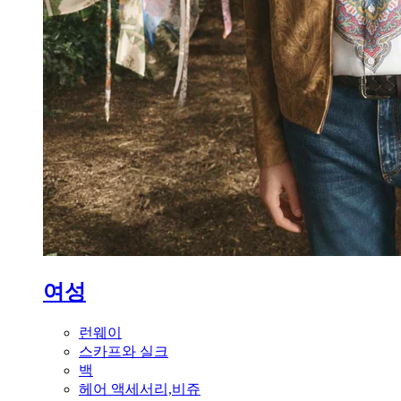
여성
런웨이
스카프와 실크
백
헤어 액세서리,비쥬