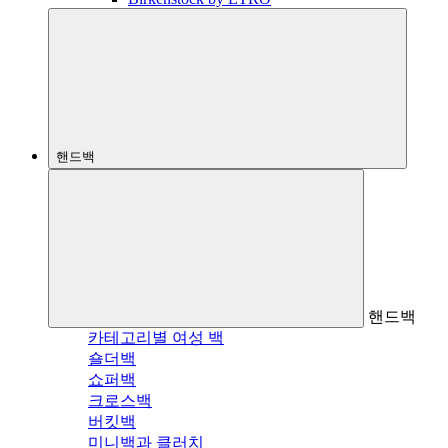
핸드백
핸드백
카테고리별 여성 백
숄더백
쇼퍼백
크로스백
버킷백
미니백과 클러치