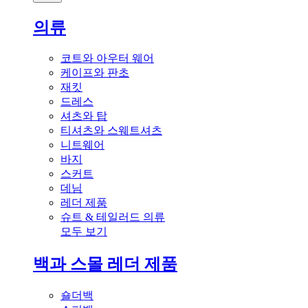
의류
코트와 아우터 웨어
케이프와 판초
재킷
드레스
셔츠와 탑
티셔츠와 스웨트셔츠
니트웨어
바지
스커트
데님
레더 제품
슈트 & 테일러드 의류
모두 보기
백과 스몰 레더 제품
숄더백