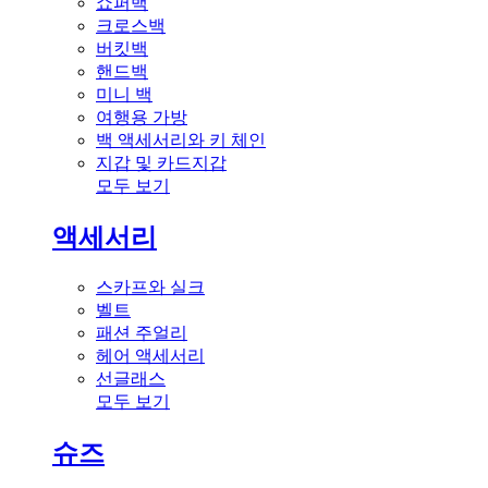
쇼퍼백
크로스백
버킷백
핸드백
미니 백
여행용 가방
백 액세서리와 키 체인
지갑 및 카드지갑
모두 보기
액세서리
스카프와 실크
벨트
패션 주얼리
헤어 액세서리
선글래스
모두 보기
슈즈