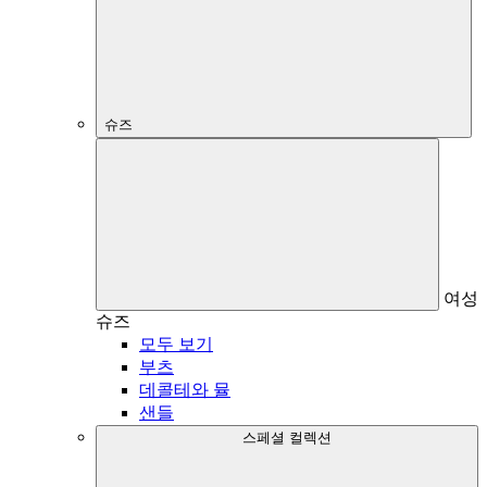
슈즈
여성
슈즈
모두 보기
부츠
데콜테와 뮬
샌들
스페셜 컬렉션