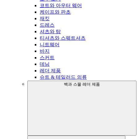
코트와 아우터 웨어
케이프와 판초
재킷
드레스
셔츠와 탑
티셔츠와 스웨트셔츠
니트웨어
바지
스커트
데님
레더 제품
슈트 & 테일러드 의류
백과 스몰 레더 제품