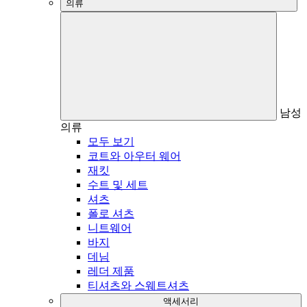
의류
남성
의류
모두 보기
코트와 아우터 웨어
재킷
수트 및 세트
셔츠
폴로 셔츠
니트웨어
바지
데님
레더 제품
티셔츠와 스웨트셔츠
액세서리