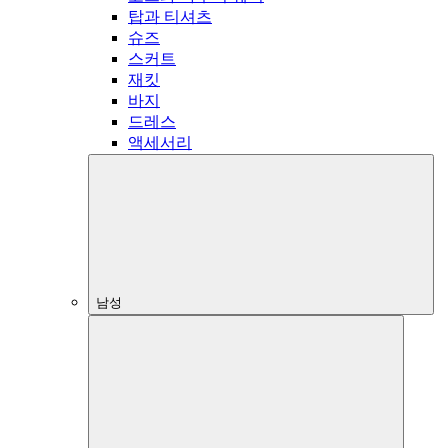
탑과 티셔츠
슈즈
스커트
재킷
바지
드레스
액세서리
남성