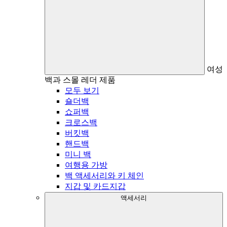
여성
백과 스몰 레더 제품
모두 보기
숄더백
쇼퍼백
크로스백
버킷백
핸드백
미니 백
여행용 가방
백 액세서리와 키 체인
지갑 및 카드지갑
액세서리