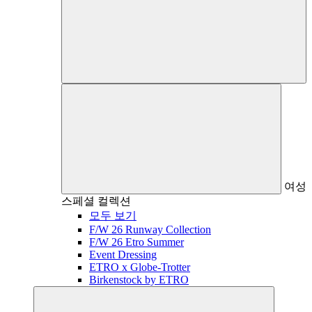
여성
스페셜 컬렉션
모두 보기
F/W 26 Runway Collection
F/W 26 Etro Summer
Event Dressing
ETRO x Globe-Trotter
Birkenstock by ETRO