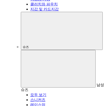
클러치와 파우치
지갑 및 카드지갑
슈즈
남성
슈즈
모두 보기
스니커즈
레이스업