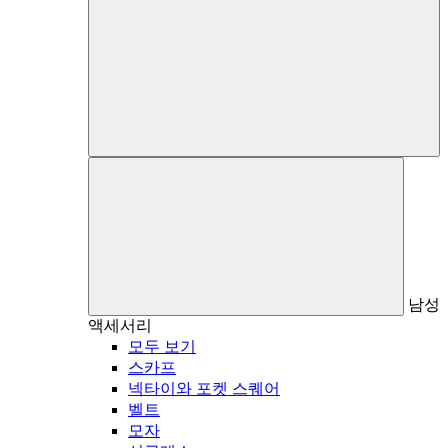
남성
액세서리
모두 보기
스카프
넥타이와 포켓 스퀘어
벨트
모자