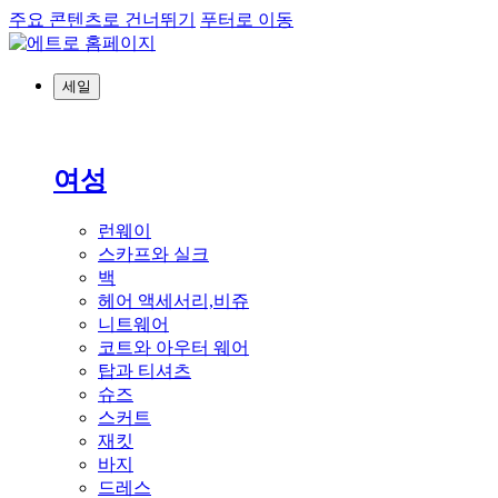
주요 콘텐츠로 건너뛰기
푸터로 이동
세일
여성
런웨이
스카프와 실크
백
헤어 액세서리,비쥬
니트웨어
코트와 아우터 웨어
탑과 티셔츠
슈즈
스커트
재킷
바지
드레스