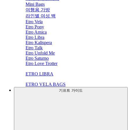
Mini Bags
여행용 가방
라인별 여성 백
Etro Vela
Etro Pony
Etro Arnica
Etro Libra
Etro Kalispera
Etro Talk
Etro Unfold Me
Etro Saturno
Etro Love Trotter
ETRO LIBRA
ETRO VELA BAGS
기프트 가이드