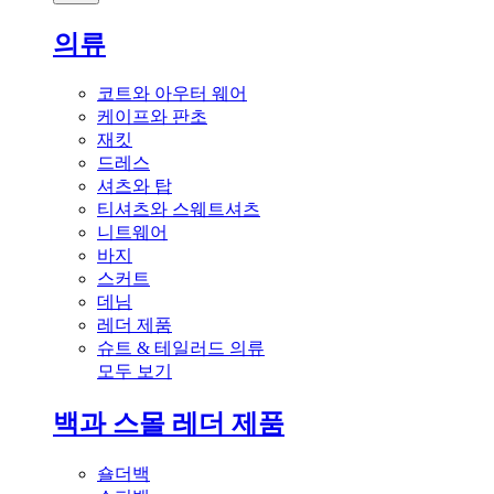
의류
코트와 아우터 웨어
케이프와 판초
재킷
드레스
셔츠와 탑
티셔츠와 스웨트셔츠
니트웨어
바지
스커트
데님
레더 제품
슈트 & 테일러드 의류
모두 보기
백과 스몰 레더 제품
숄더백