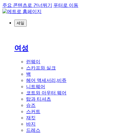
주요 콘텐츠로 건너뛰기
푸터로 이동
세일
여성
런웨이
스카프와 실크
백
헤어 액세서리,비쥬
니트웨어
코트와 아우터 웨어
탑과 티셔츠
슈즈
스커트
재킷
바지
드레스