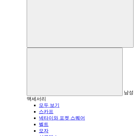
남성
액세서리
모두 보기
스카프
넥타이와 포켓 스퀘어
벨트
모자