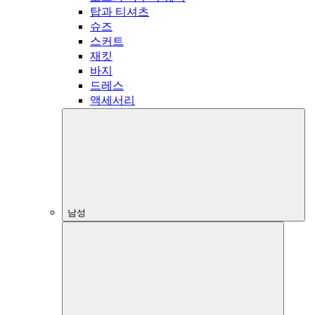
탑과 티셔츠
슈즈
스커트
재킷
바지
드레스
액세서리
남성