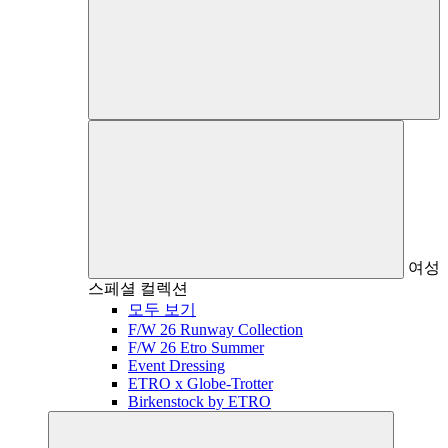
여성
스페셜 컬렉션
모두 보기
F/W 26 Runway Collection
F/W 26 Etro Summer
Event Dressing
ETRO x Globe-Trotter
Birkenstock by ETRO