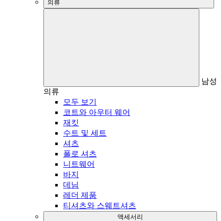
의류
남성
의류
모두 보기
코트와 아우터 웨어
재킷
수트 및 세트
셔츠
폴로 셔츠
니트웨어
바지
데님
레더 제품
티셔츠와 스웨트셔츠
액세서리