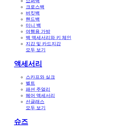
쇼퍼백
크로스백
버킷백
핸드백
미니 백
여행용 가방
백 액세서리와 키 체인
지갑 및 카드지갑
모두 보기
액세서리
스카프와 실크
벨트
패션 주얼리
헤어 액세서리
선글래스
모두 보기
슈즈