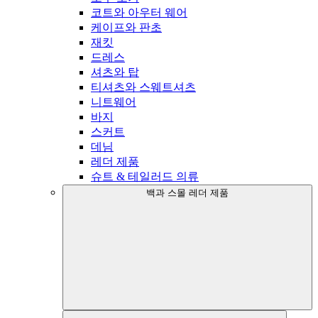
코트와 아우터 웨어
케이프와 판초
재킷
드레스
셔츠와 탑
티셔츠와 스웨트셔츠
니트웨어
바지
스커트
데님
레더 제품
슈트 & 테일러드 의류
백과 스몰 레더 제품