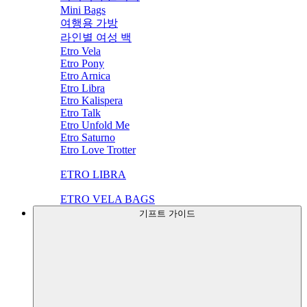
Mini Bags
여행용 가방
라인별 여성 백
Etro Vela
Etro Pony
Etro Arnica
Etro Libra
Etro Kalispera
Etro Talk
Etro Unfold Me
Etro Saturno
Etro Love Trotter
ETRO LIBRA
ETRO VELA BAGS
기프트 가이드