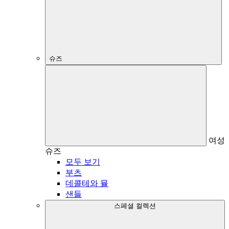
슈즈
여성
슈즈
모두 보기
부츠
데콜테와 뮬
샌들
스페셜 컬렉션