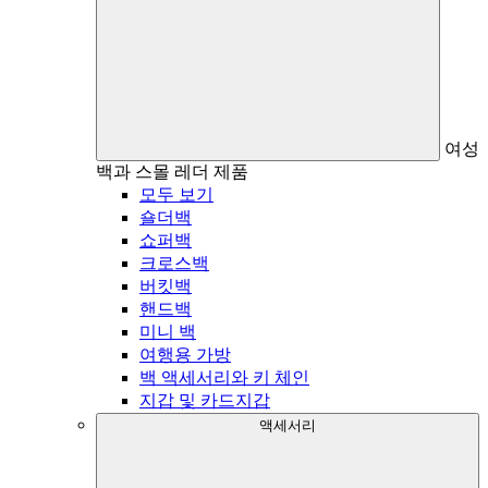
여성
백과 스몰 레더 제품
모두 보기
숄더백
쇼퍼백
크로스백
버킷백
핸드백
미니 백
여행용 가방
백 액세서리와 키 체인
지갑 및 카드지갑
액세서리