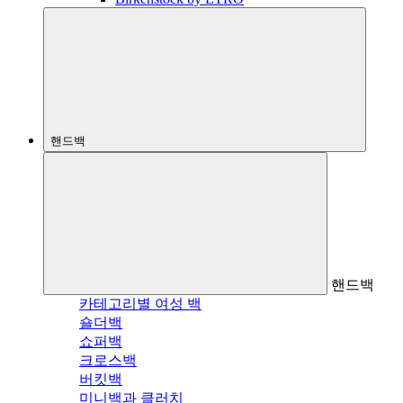
핸드백
핸드백
카테고리별 여성 백
숄더백
쇼퍼백
크로스백
버킷백
미니백과 클러치