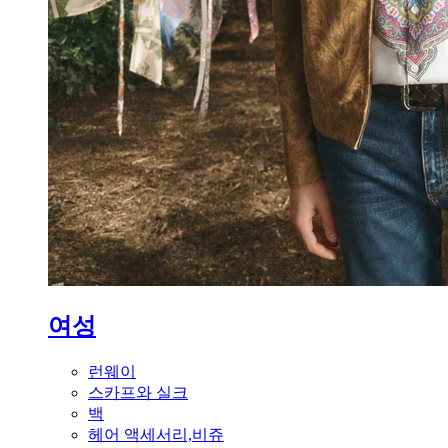
여성
런웨이
스카프와 실크
백
헤어 액세서리,비쥬