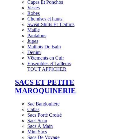
Capes Et Ponchos
Vestes
Robes
Chemises et hauts
Sweat-Shirts Et T-Shirts
Maille
Pantalons
Jupes
Maillots De Bain
Denim
Vêtements en Cuir
Ensembles et Tailleurs
TOUT AFFICHER
SACS ET PETITE
MAROQUINERIE
Sac Bandoulière
Cabas
Sacs Porté Croisé
Sacs Seau
Sacs À Main
Mini Sacs
Sacs De Voyage