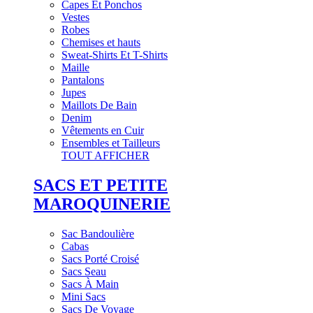
Capes Et Ponchos
Vestes
Robes
Chemises et hauts
Sweat-Shirts Et T-Shirts
Maille
Pantalons
Jupes
Maillots De Bain
Denim
Vêtements en Cuir
Ensembles et Tailleurs
TOUT AFFICHER
SACS ET PETITE
MAROQUINERIE
Sac Bandoulière
Cabas
Sacs Porté Croisé
Sacs Seau
Sacs À Main
Mini Sacs
Sacs De Voyage