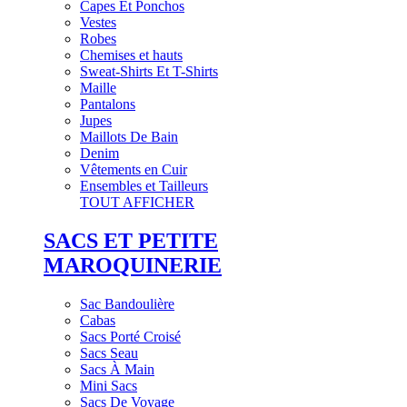
Capes Et Ponchos
Vestes
Robes
Chemises et hauts
Sweat-Shirts Et T-Shirts
Maille
Pantalons
Jupes
Maillots De Bain
Denim
Vêtements en Cuir
Ensembles et Tailleurs
TOUT AFFICHER
SACS ET PETITE
MAROQUINERIE
Sac Bandoulière
Cabas
Sacs Porté Croisé
Sacs Seau
Sacs À Main
Mini Sacs
Sacs De Voyage