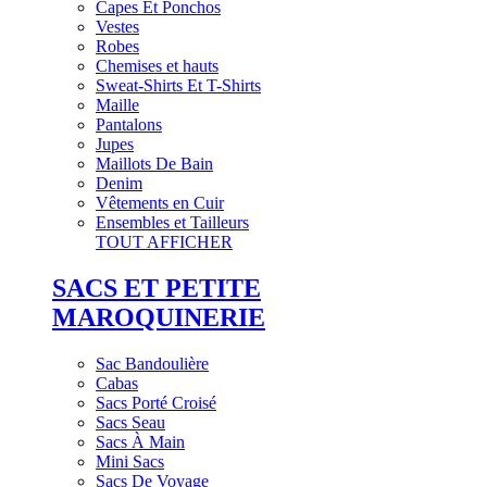
Capes Et Ponchos
Vestes
Robes
Chemises et hauts
Sweat-Shirts Et T-Shirts
Maille
Pantalons
Jupes
Maillots De Bain
Denim
Vêtements en Cuir
Ensembles et Tailleurs
TOUT AFFICHER
SACS ET PETITE
MAROQUINERIE
Sac Bandoulière
Cabas
Sacs Porté Croisé
Sacs Seau
Sacs À Main
Mini Sacs
Sacs De Voyage