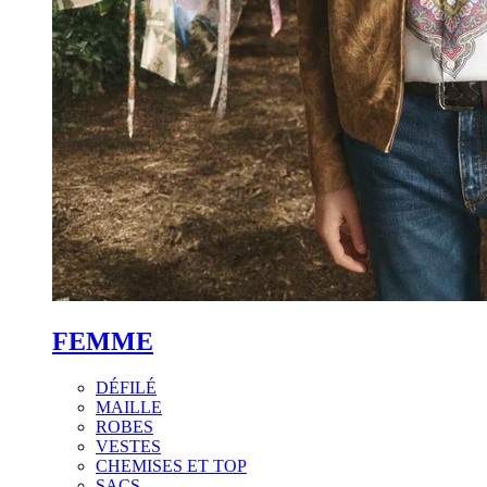
FEMME
DÉFILÉ
MAILLE
ROBES
VESTES
CHEMISES ET TOP
SACS