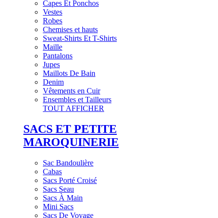
Capes Et Ponchos
Vestes
Robes
Chemises et hauts
Sweat-Shirts Et T-Shirts
Maille
Pantalons
Jupes
Maillots De Bain
Denim
Vêtements en Cuir
Ensembles et Tailleurs
TOUT AFFICHER
SACS ET PETITE
MAROQUINERIE
Sac Bandoulière
Cabas
Sacs Porté Croisé
Sacs Seau
Sacs À Main
Mini Sacs
Sacs De Voyage