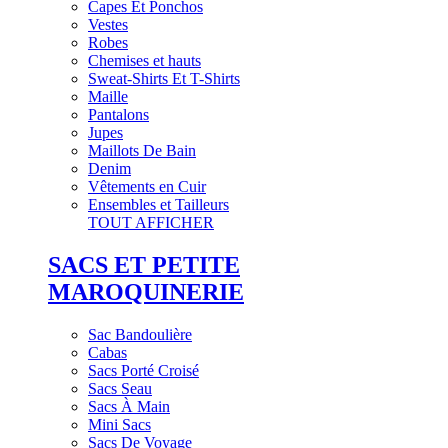
Capes Et Ponchos
Vestes
Robes
Chemises et hauts
Sweat-Shirts Et T-Shirts
Maille
Pantalons
Jupes
Maillots De Bain
Denim
Vêtements en Cuir
Ensembles et Tailleurs
TOUT AFFICHER
SACS ET PETITE
MAROQUINERIE
Sac Bandoulière
Cabas
Sacs Porté Croisé
Sacs Seau
Sacs À Main
Mini Sacs
Sacs De Voyage