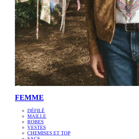
FEMME
DÉFILÉ
MAILLE
ROBES
VESTES
CHEMISES ET TOP
SACS