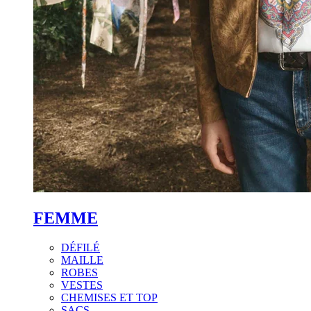
FEMME
DÉFILÉ
MAILLE
ROBES
VESTES
CHEMISES ET TOP
SACS