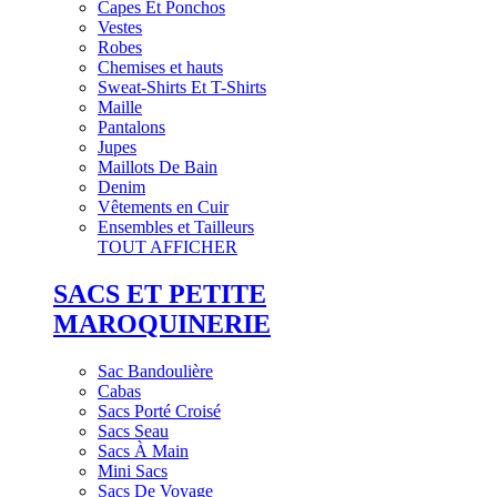
Capes Et Ponchos
Vestes
Robes
Chemises et hauts
Sweat-Shirts Et T-Shirts
Maille
Pantalons
Jupes
Maillots De Bain
Denim
Vêtements en Cuir
Ensembles et Tailleurs
TOUT AFFICHER
SACS ET PETITE
MAROQUINERIE
Sac Bandoulière
Cabas
Sacs Porté Croisé
Sacs Seau
Sacs À Main
Mini Sacs
Sacs De Voyage