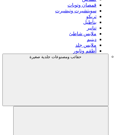
قمصان وتوبات
سويتشيرت وتيشيرت
تريكو
بناطيل
تنانير
ملابس شاطئ
دينيم
ملابس جلد
أطقم وتايور
حقائب ومصنوعات جلدية صغيرة