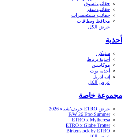
حقائب تسوق
حقائب سفر
حقائب مستحضرات
محافظ وبطاقات
عرض الكل
أحذية
سنيكرز
أحذية برباط
موكاسين
أحذية بوت
إسبادريل
عرض الكل
مجموعة خاصة
عرض ETRO خريف/شتاء 2026
F/W 26 Etro Summer
ETRO x Mytheresa
ETRO x Globe-Trotter
Birkenstock by ETRO
عرض الكل