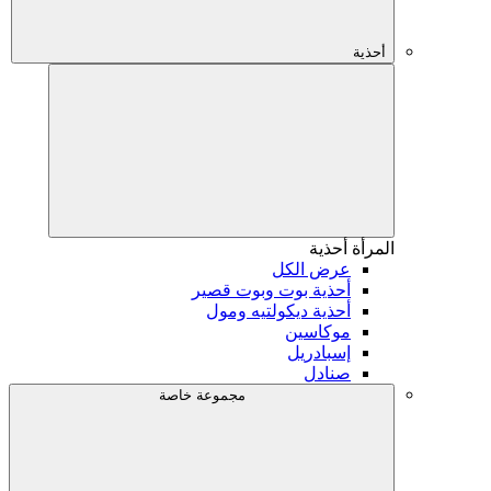
أحذية
المرأة
أحذية
عرض الكل
أحذية بوت وبوت قصير
أحذية ديكولتيه ومول
موكاسين
إسبادريل
صنادل
مجموعة خاصة