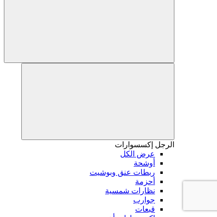
الرجل
إكسسوارات
عرض الكل
أوشحة
ربطات عنق وبوشيت
أحزمة
نظارات شمسية
جوارب
قبعات