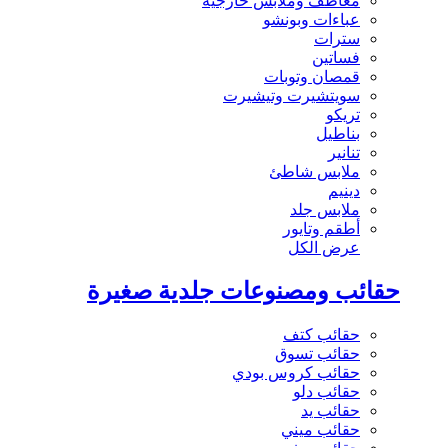
معاطف وملابس خارجية
عباءات وبونشو
سترات
فساتين
قمصان وتوبات
سويتشيرت وتيشيرت
تريكو
بناطيل
تنانير
ملابس شاطئ
دينيم
ملابس جلد
أطقم وتايور
عرض الكل
حقائب ومصنوعات جلدية صغيرة
حقائب كتف
حقائب تسوق
حقائب كروس بودي
حقائب دلو
حقائب يد
حقائب ميني