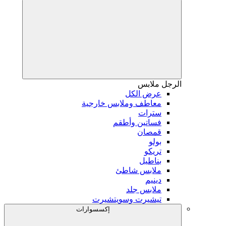
الرجل
ملابس
عرض الكل
معاطف وملابس خارجية
سترات
فساتين وأطقم
قمصان
بولو
تريكو
بناطيل
ملابس شاطئ
دينيم
ملابس جلد
تيشيرت وسويتشيرت
إكسسوارات