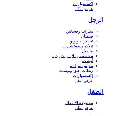
إكسسوارات
عرض الكل
الرجل
سترات وفساتين
قمصان
تيشيرت وبولو
تريكو وسويتشيرت
بناطيل
معاطف وملابس خارجية
أوشحة
ملابس سباحة
ربطات عنق وبوشيت
إكسسوارات
عرض الكل
الطفل
مجموعة الأطفال
عرض الكل