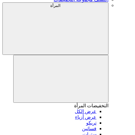
المرأة
التخفيضات
المرأة
عرض الكل
عرض أزياء
تريكو
فساتين
سترات