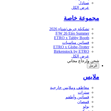
صنادل
عرض الكل
مجموعة خاصة
تشكيلة خريف/شتاء 2026
F/W 26 Etro Summer
ETRO x Tabby Booth
فساتين مناسبات
ETRO x Globe-Trotter
Birkenstock by ETRO
عرض الكل
شحن وإرجاع مجاني
الرجل
ملابس
معاطف وملابس خارجية
سترات
فساتين وأطقم
قمصان
بولو