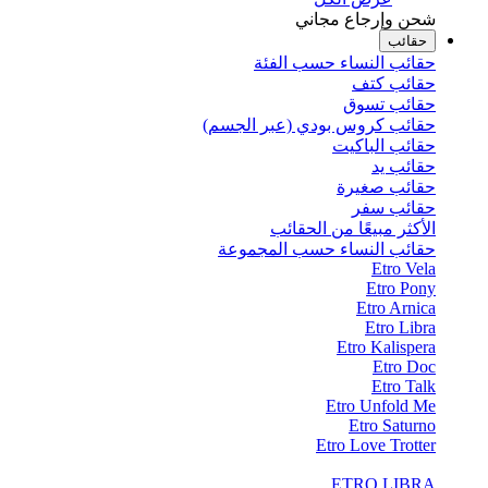
شحن وإرجاع مجاني
حقائب
حقائب النساء حسب الفئة
حقائب كتف
حقائب تسوق
حقائب كروس بودي (عبر الجسم)
حقائب الباكيت
حقائب يد
حقائب صغيرة
حقائب سفر
الأكثر مبيعًا من الحقائب
حقائب النساء حسب المجموعة
Etro Vela
Etro Pony
Etro Arnica
Etro Libra
Etro Kalispera
Etro Doc
Etro Talk
Etro Unfold Me
Etro Saturno
Etro Love Trotter
ETRO LIBRA