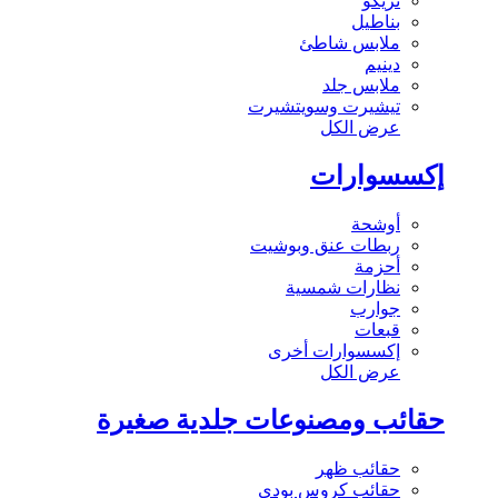
تريكو
بناطيل
ملابس شاطئ
دينيم
ملابس جلد
تيشيرت وسويتشيرت
عرض الكل
إكسسوارات
أوشحة
ربطات عنق وبوشيت
أحزمة
نظارات شمسية
جوارب
قبعات
إكسسوارات أخرى
عرض الكل
حقائب ومصنوعات جلدية صغيرة
حقائب ظهر
حقائب كروس بودي