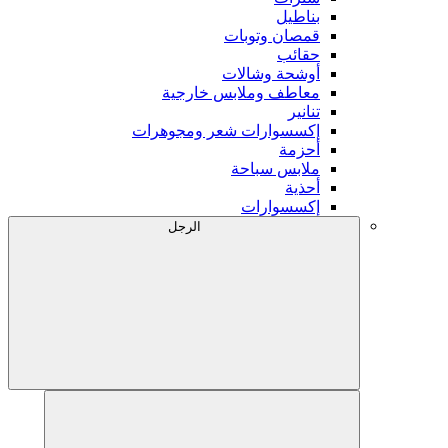
بناطيل
قمصان وتوبات
حقائب
أوشحة وشالات
معاطف وملابس خارجية
تنانير
إكسسوارات شعر ومجوهرات
أحزمة
ملابس سباحة
أحذية
إكسسوارات
الرجل