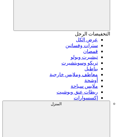
التخفيضات
الرجل
عرض الكل
سترات وفساتين
قمصان
تيشيرت وبولو
تريكو وسويتشيرت
بناطيل
معاطف وملابس خارجية
أوشحة
ملابس سباحة
ربطات عنق وبوشيت
إكسسوارات
المنزل