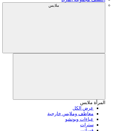
ملابس
المرأة
ملابس
عرض الكل
معاطف وملابس خارجية
عباءات وبونشو
سترات
فساتين