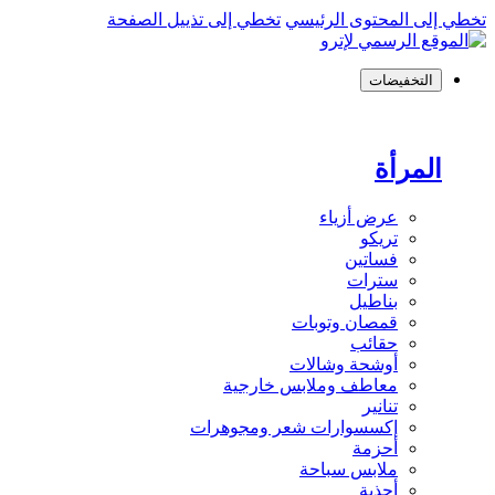
تخطي إلى المحتوى الرئيسي
تخطي إلى تذييل الصفحة
التخفيضات
المرأة
عرض أزياء
تريكو
فساتين
سترات
بناطيل
قمصان وتوبات
حقائب
أوشحة وشالات
معاطف وملابس خارجية
تنانير
إكسسوارات شعر ومجوهرات
أحزمة
ملابس سباحة
أحذية