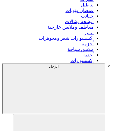
بناطيل
قمصان وتوبات
حقائب
أوشحة وشالات
معاطف وملابس خارجية
تنانير
إكسسوارات شعر ومجوهرات
أحزمة
ملابس سباحة
أحذية
إكسسوارات
الرجل