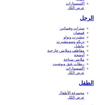
إكسسوارات
عرض الكل
الرجل
سترات وفساتين
قمصان
تيشيرت وبولو
تريكو وسويتشيرت
بناطيل
معاطف وملابس خارجية
أوشحة
ملابس سباحة
ربطات عنق وبوشيت
إكسسوارات
عرض الكل
الطفل
مجموعة الأطفال
عرض الكل