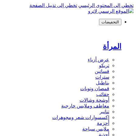
تخطي إلى المحتوى الرئيسي
تخطي إلى تذييل الصفحة
التخفيضات
المرأة
عرض أزياء
تريكو
فساتين
سترات
بناطيل
قمصان وتوبات
حقائب
أوشحة وشالات
معاطف وملابس خارجية
تنانير
إكسسوارات شعر ومجوهرات
أحزمة
ملابس سباحة
أحذية