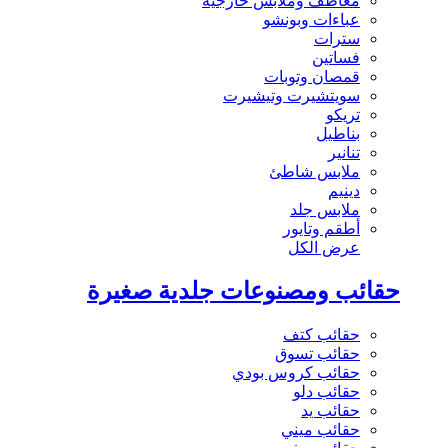
معاطف وملابس خارجية
عباءات وبونشو
سترات
فساتين
قمصان وتوبات
سويتشيرت وتيشيرت
تريكو
بناطيل
تنانير
ملابس شاطئ
دينيم
ملابس جلد
أطقم وتايور
عرض الكل
حقائب ومصنوعات جلدية صغيرة
حقائب كتف
حقائب تسوق
حقائب كروس بودي
حقائب دلو
حقائب يد
حقائب ميني