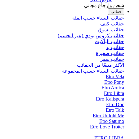
شحن وإرجاع مجاني
حقائب
حقائب النساء حسب الفئة
حقائب كتف
حقائب تسوق
حقائب كروس بودي (عبر الجسم)
حقائب الباكيت
حقائب يد
حقائب صغيرة
حقائب سفر
الأكثر مبيعًا من الحقائب
حقائب النساء حسب المجموعة
Etro Vela
Etro Pony
Etro Arnica
Etro Libra
Etro Kalispera
Etro Doc
Etro Talk
Etro Unfold Me
Etro Saturno
Etro Love Trotter
ETRO LIBRA