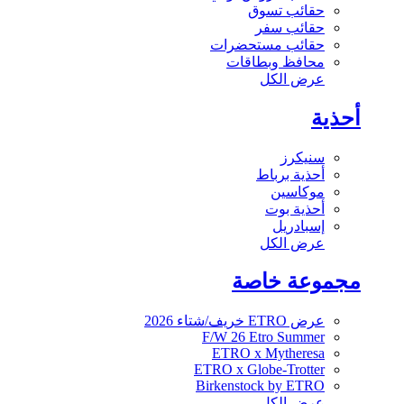
حقائب تسوق
حقائب سفر
حقائب مستحضرات
محافظ وبطاقات
عرض الكل
أحذية
سنيكرز
أحذية برباط
موكاسين
أحذية بوت
إسبادريل
عرض الكل
مجموعة خاصة
عرض ETRO خريف/شتاء 2026
F/W 26 Etro Summer
ETRO x Mytheresa
ETRO x Globe-Trotter
Birkenstock by ETRO
عرض الكل