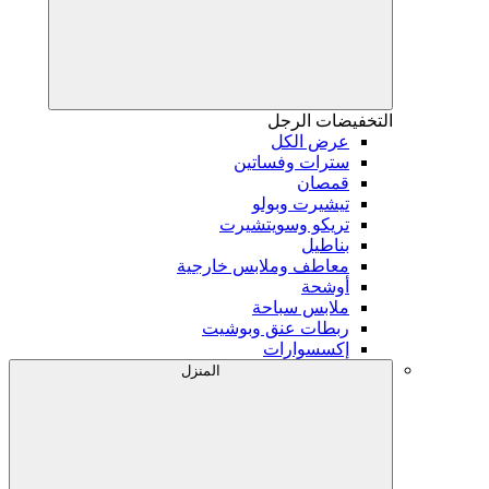
التخفيضات
الرجل
عرض الكل
سترات وفساتين
قمصان
تيشيرت وبولو
تريكو وسويتشيرت
بناطيل
معاطف وملابس خارجية
أوشحة
ملابس سباحة
ربطات عنق وبوشيت
إكسسوارات
المنزل