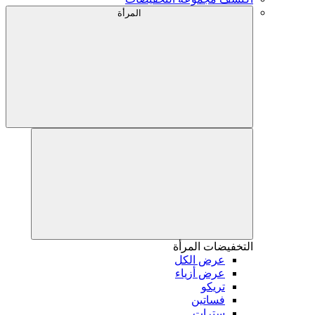
المرأة
التخفيضات
المرأة
عرض الكل
عرض أزياء
تريكو
فساتين
سترات