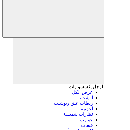
الرجل
إكسسوارات
عرض الكل
أوشحة
ربطات عنق وبوشيت
أحزمة
نظارات شمسية
جوارب
قبعات