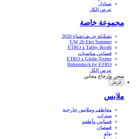
صنادل
عرض الكل
مجموعة خاصة
تشكيلة خريف/شتاء 2026
F/W 26 Etro Summer
ETRO x Tabby Booth
فساتين مناسبات
ETRO x Globe-Trotter
Birkenstock by ETRO
عرض الكل
شحن وإرجاع مجاني
الرجل
ملابس
معاطف وملابس خارجية
سترات
فساتين وأطقم
قمصان
بولو