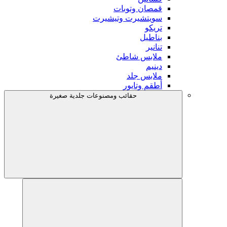
قمصان وتوبات
سويتشيرت وتيشيرت
تريكو
بناطيل
تنانير
ملابس شاطئ
دينيم
ملابس جلد
أطقم وتايور
حقائب ومصنوعات جلدية صغيرة