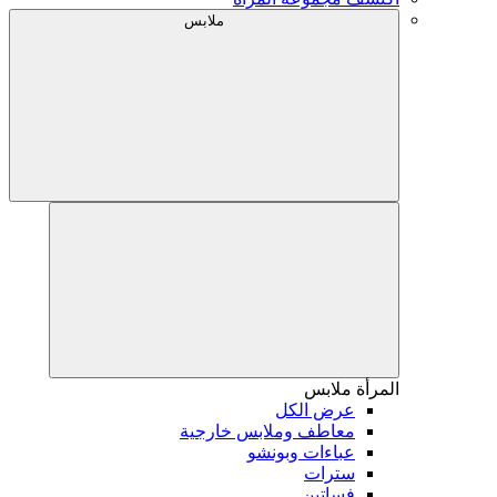
ملابس
المرأة
ملابس
عرض الكل
معاطف وملابس خارجية
عباءات وبونشو
سترات
فساتين