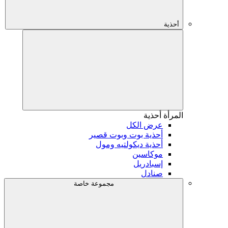
أحذية
المرأة
أحذية
عرض الكل
أحذية بوت وبوت قصير
أحذية ديكولتيه ومول
موكاسين
إسبادريل
صنادل
مجموعة خاصة