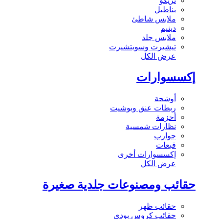
تريكو
بناطيل
ملابس شاطئ
دينيم
ملابس جلد
تيشيرت وسويتشيرت
عرض الكل
إكسسوارات
أوشحة
ربطات عنق وبوشيت
أحزمة
نظارات شمسية
جوارب
قبعات
إكسسوارات أخرى
عرض الكل
حقائب ومصنوعات جلدية صغيرة
حقائب ظهر
حقائب كروس بودي