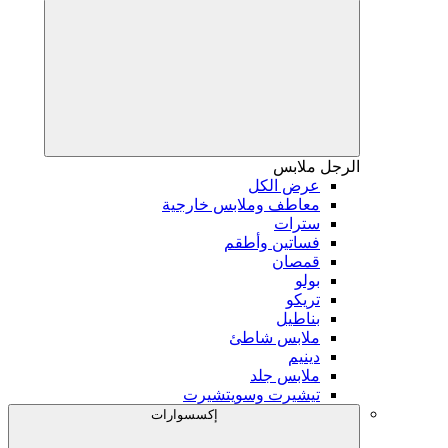
الرجل
ملابس
عرض الكل
معاطف وملابس خارجية
سترات
فساتين وأطقم
قمصان
بولو
تريكو
بناطيل
ملابس شاطئ
دينيم
ملابس جلد
تيشيرت وسويتشيرت
إكسسوارات